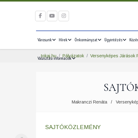
Városunk
Hírek
Önkormányzat
Ügyintézés
Közé
tokaj.hu
Pályázatok
Versenyképes Járások 
Választási információk
SAJTÓ
Makranczi Renáta
Versenyké
SAJTÓKÖZLEMÉNY