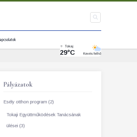
apcsolatok
Tokaj
29°C
Kevés felhő
Pályázatok
Esély otthon program (2)
Tokaji Együttműködések Tanácsának
ülései (3)