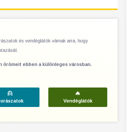
orászatok és vendéglátók várnak arra, hogy
utazását.
en örömeit ebben a különleges városban.
orászatok
Vendéglátók