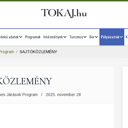
rdekű adatok
Programok
Intézmények
Turizmus
Bor
Pályázatok
K
Program
SAJTÓKÖZLEMÉNY
KÖZLEMÉNY
pes Járások Program
2025. november 28