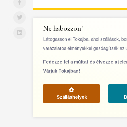
Ne habozzon!
Látogasson el Tokajba, ahol szállások, b
varázslatos élményekkel gazdagítsák az 
Fedezze fel a múltat és élvezze a jel
Várjuk Tokajban!
Szálláshelyek
B