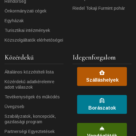
Rendőrség
Riedel Tokaji Furmint pohár
Önkormányzati cégek
Egyházak
Turisztikai intézmények
Közszolgáltatók elérhetőségei
Közérdekű
Idegenforgalom
Általános közzétételi lista
Szálláshelyek
Közérdekű adatkérelemre
adott válaszok
Tevékenységek és működés
Üvegzseb
Borászatok
Szabályzatok, koncepciók,
gazdasági program
Partnerségi Egyeztetések
Vendéglátók