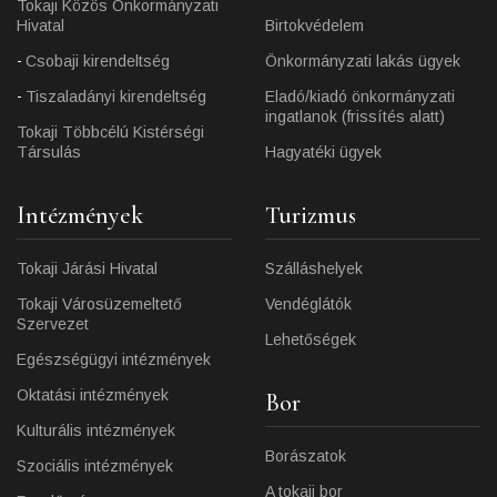
Tokaji Közös Önkormányzati
Hivatal
Birtokvédelem
Csobaji kirendeltség
Önkormányzati lakás ügyek
Tiszaladányi kirendeltség
Eladó/kiadó önkormányzati
ingatlanok (frissítés alatt)
Tokaji Többcélú Kistérségi
Társulás
Hagyatéki ügyek
Intézmények
Turizmus
Tokaji Járási Hivatal
Szálláshelyek
Tokaji Városüzemeltető
Vendéglátók
Szervezet
Lehetőségek
Egészségügyi intézmények
Oktatási intézmények
Bor
Kulturális intézmények
Borászatok
Szociális intézmények
A tokaji bor