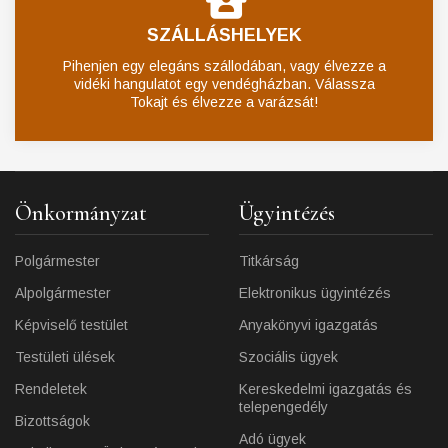
SZÁLLÁSHELYEK
Pihenjen egy elegáns szállodában, vagy élvezze a
vidéki hangulatot egy vendégházban. Válassza
Tokajt és élvezze a varázsát!
Önkormányzat
Ügyintézés
Polgármester
Titkárság
Alpolgármester
Elektronikus ügyintézés
Képviselő testület
Anyakönyvi igazgatás
Testületi ülések
Szociális ügyek
Rendeletek
Kereskedelmi igazgatás és
telepengedély
Bizottságok
Adó ügyek