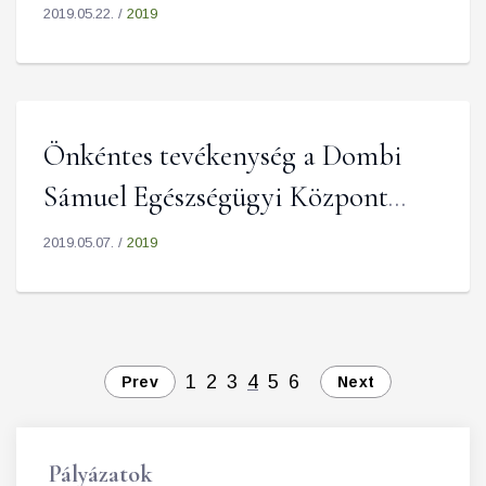
2019.05.22. /
2019
Önkéntes tevékenység a Dombi
Sámuel Egészségügyi Központ
szervezésében 2019.05.11.
2019.05.07. /
2019
1
2
3
4
5
6
Prev
Next
Pályázatok