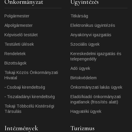
Önkormányzat
Ügyintézés
Polgármester
Titkárság
Alpolgármester
Elektronikus ügyintézés
Képviselő testület
Anyakönyvi igazgatás
Testületi ülések
Szociális ügyek
Rendeletek
Kereskedelmi igazgatás és
telepengedély
Bizottságok
Adó ügyek
Tokaji Közös Önkormányzati
Hivatal
Birtokvédelem
Csobaji kirendeltség
Önkormányzati lakás ügyek
Tiszaladányi kirendeltség
Eladó/kiadó önkormányzati
ingatlanok (frissítés alatt)
Tokaji Többcélú Kistérségi
Társulás
Hagyatéki ügyek
Intézmények
Turizmus