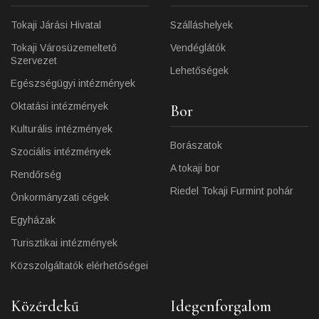
Tokaji Járási Hivatal
Szálláshelyek
Tokaji Városüzemeltető
Vendéglátók
Szervezet
Lehetőségek
Egészségügyi intézmények
Oktatási intézmények
Bor
Kulturális intézmények
Borászatok
Szociális intézmények
A tokaji bor
Rendőrség
Riedel Tokaji Furmint pohár
Önkormányzati cégek
Egyházak
Turisztikai intézmények
Közszolgáltatók elérhetőségei
Közérdekű
Idegenforgalom