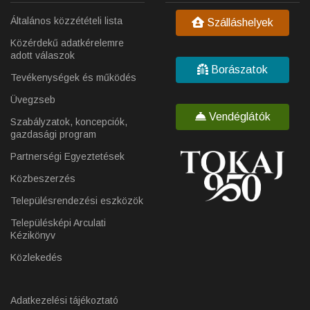
Általános közzétételi lista
Szálláshelyek
Közérdekű adatkérelemre
adott válaszok
Borászatok
Tevékenységek és működés
Üvegzseb
Vendéglátók
Szabályzatok, koncepciók,
gazdasági program
Partnerségi Egyeztetések
Közbeszerzés
Településrendezési eszközök
Településképi Arculati
Kézikönyv
Közlekedés
Adatkezelési tájékoztató