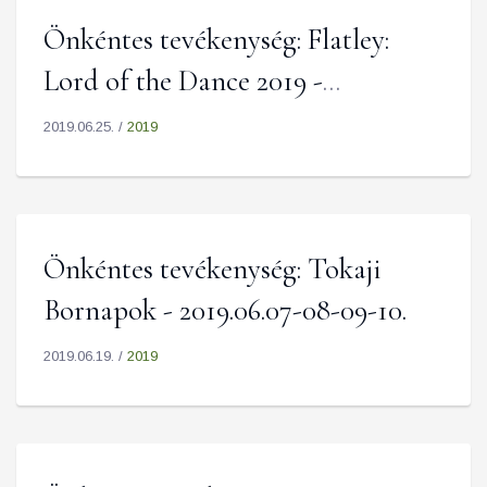
Önkéntes tevékenység: Flatley:
Lord of the Dance 2019 -
Dangerous Games a
2019.06.25. /
2019
Fesztiválkatlanban
Önkéntes tevékenység: Tokaji
Bornapok - 2019.06.07-08-09-10.
2019.06.19. /
2019