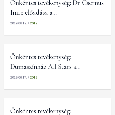
Önkéntes tevékenység: Dr. Csernus
Imre előadása a
Fesztiválkatlanban – 2019.06.26.
2019.06.19. /
2019
Önkéntes tevékenység:
Dumaszínház All Stars a
Fesztiválkatlanban – 2019.06.21.
2019.06.17. /
2019
Önkéntes tevékenység: