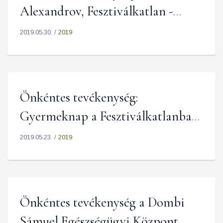
Alexandrov, Fesztiválkatlan -
2019.06.01.
2019.05.30. /
2019
Önkéntes tevékenység:
Gyermeknap a Fesztiválkatlanban
2019.05.26.
2019.05.23. /
2019
Önkéntes tevékenység a Dombi
Sámuel Egészségügyi Központ