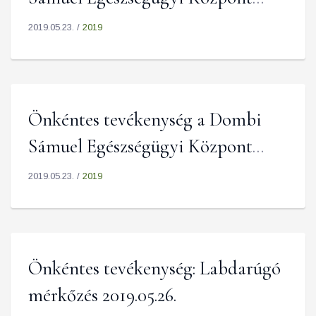
szervezésében 2019.06.01.
2019.05.23. /
2019
Önkéntes tevékenység a Dombi
Sámuel Egészségügyi Központ
szervezésében. Hegyre fel!
2019.05.23. /
2019
2019.06.02.
Önkéntes tevékenység: Labdarúgó
mérkőzés 2019.05.26.