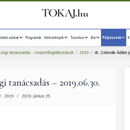
rdekű adatok
Programok
Intézmények
Turizmus
Bor
Pályázatok
K
Jogi tanácsadás - csoportfoglalkozások
2019
dr. Zelenák Ádám j
i tanácsadás – 2019.06.30.
2019
2019. június 25