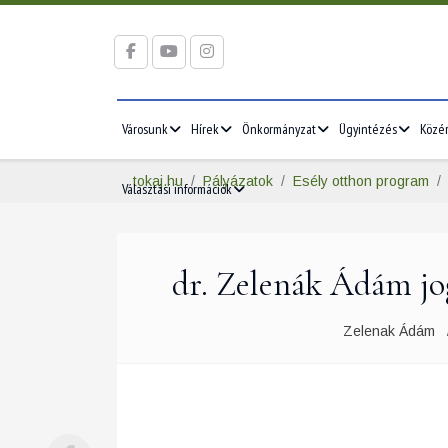
Városunk
Hírek
Önkormányzat
Ügyintézés
Közé
tokaj.hu
Pályázatok
Esély otthon program
Választási információk
dr. Zelenák Ádám jog
Zelenak Ádám