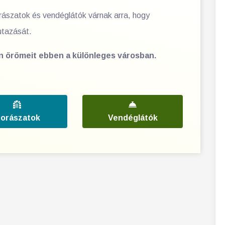
orászatok és vendéglátók várnak arra, hogy
utazását.
en örömeit ebben a különleges városban.
orászatok
Vendéglátók