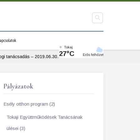
apcsolatok
Tokaj
27°C
Erős felhőzet
ogi tanácsadás – 2019.06.30.
Pályázatok
Esély otthon program (2)
Tokaji Együttműködések Tanácsának
ülései (3)