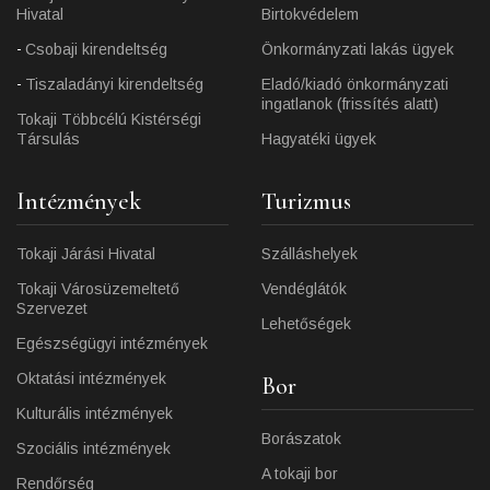
Hivatal
Birtokvédelem
Csobaji kirendeltség
Önkormányzati lakás ügyek
Tiszaladányi kirendeltség
Eladó/kiadó önkormányzati
ingatlanok (frissítés alatt)
Tokaji Többcélú Kistérségi
Társulás
Hagyatéki ügyek
Intézmények
Turizmus
Tokaji Járási Hivatal
Szálláshelyek
Tokaji Városüzemeltető
Vendéglátók
Szervezet
Lehetőségek
Egészségügyi intézmények
Oktatási intézmények
Bor
Kulturális intézmények
Borászatok
Szociális intézmények
A tokaji bor
Rendőrség