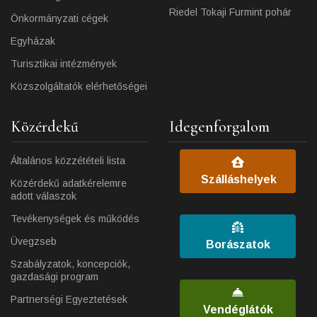
Riedel Tokaji Furmint pohár
Önkormányzati cégek
Egyházak
Turisztikai intézmények
Közszolgáltatók elérhetőségei
Közérdekű
Idegenforgalom
Általános közzétételi lista
Szálláshelyek
Közérdekű adatkérelemre
adott válaszok
Tevékenységek és működés
Üvegzseb
Borászatok
Szabályzatok, koncepciók,
gazdasági program
Partnerségi Egyeztetések
Vendéglátók