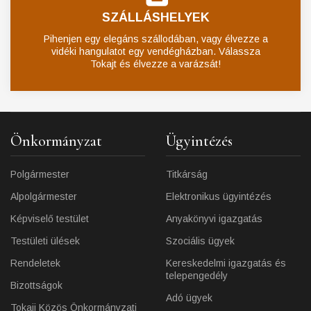
SZÁLLÁSHELYEK
Pihenjen egy elegáns szállodában, vagy élvezze a
vidéki hangulatot egy vendégházban. Válassza
Tokajt és élvezze a varázsát!
Önkormányzat
Ügyintézés
Polgármester
Titkárság
Alpolgármester
Elektronikus ügyintézés
Képviselő testület
Anyakönyvi igazgatás
Testületi ülések
Szociális ügyek
Rendeletek
Kereskedelmi igazgatás és
telepengedély
Bizottságok
Adó ügyek
Tokaji Közös Önkormányzati