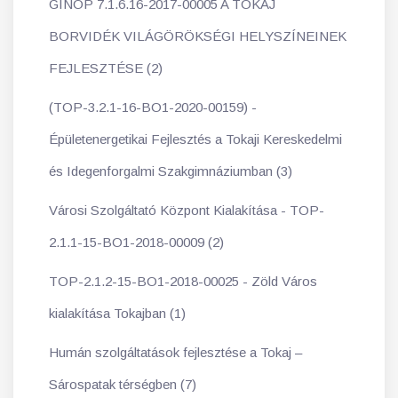
GINOP 7.1.6.16-2017-00005 A TOKAJ
BORVIDÉK VILÁGÖRÖKSÉGI HELYSZÍNEINEK
FEJLESZTÉSE (2)
(TOP-3.2.1-16-BO1-2020-00159) -
Épületenergetikai Fejlesztés a Tokaji Kereskedelmi
és Idegenforgalmi Szakgimnáziumban (3)
Városi Szolgáltató Központ Kialakítása - TOP-
2.1.1-15-BO1-2018-00009 (2)
TOP-2.1.2-15-BO1-2018-00025 - Zöld Város
kialakítása Tokajban (1)
Humán szolgáltatások fejlesztése a Tokaj –
Sárospatak térségben (7)