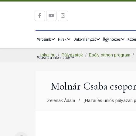
Városunk
Hírek
Önkormányzat
Ügyintézés
Közé
tokaj.hu
Pályázatok
Esély otthon program
Választási információk
Molnár Csaba csoport
Zelenak Ádám
„Hazai és uniós pályázati