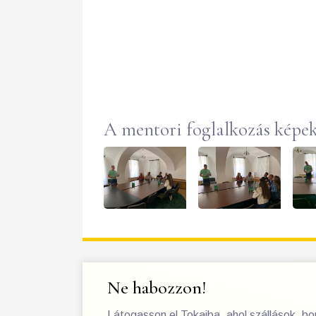
A mentori foglalkozás képe
Ne habozzon!
Látogasson el Tokajba, ahol szállások, b