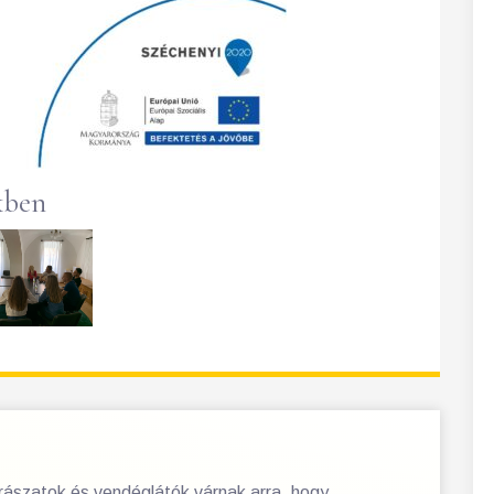
kben
orászatok és vendéglátók várnak arra, hogy