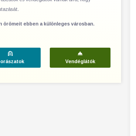
utazását.
en örömeit ebben a különleges városban.
orászatok
Vendéglátók