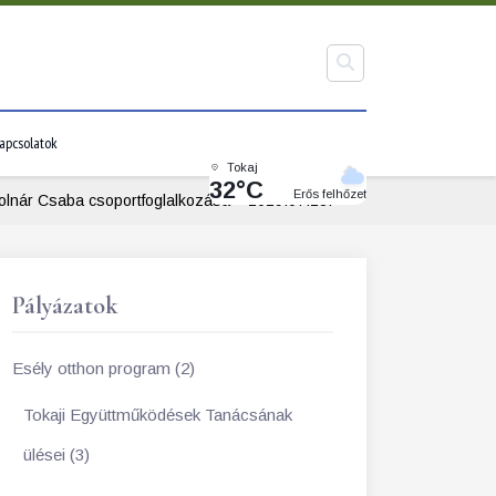
apcsolatok
Tokaj
32°C
Erős felhőzet
olnár Csaba csoportfoglalkozása – 2019.07.28.
Pályázatok
Esély otthon program (2)
Tokaji Együttműködések Tanácsának
ülései (3)