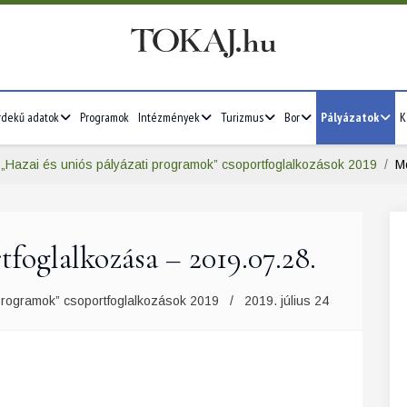
rdekű adatok
Programok
Intézmények
Turizmus
Bor
Pályázatok
K
„Hazai és uniós pályázati programok” csoportfoglalkozások 2019
M
foglalkozása – 2019.07.28.
 programok” csoportfoglalkozások 2019
2019. július 24