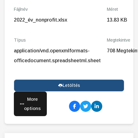
Fájlnév
Méret
2022_év_nonprofit.xlsx
13.83 KB
Típus
Megtekintve
application/vnd.openxmlformats-
708 Megtekin
officedocument.spreadsheetml.sheet
Letöltés
More
options