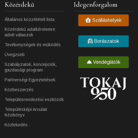
Közérdekű
Idegenforgalom
Általános közzétételi lista
Szálláshelyek
Közérdekű adatkérelemre
adott válaszok
Borászatok
Tevékenységek és működés
Üvegzseb
Vendéglátók
Szabályzatok, koncepciók,
gazdasági program
Partnerségi Egyeztetések
Közbeszerzés
Településrendezési eszközök
Településképi Arculati
Kézikönyv
Közlekedés