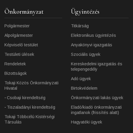
Önkormányzat
Ügyintézés
Polgármester
Titkárság
Alpolgármester
Elektronikus ügyintézés
Képviselő testület
Anyakönyvi igazgatás
Testületi ülések
Szociális ügyek
Rendeletek
Kereskedelmi igazgatás és
telepengedély
Bizottságok
Adó ügyek
Tokaji Közös Önkormányzati
Hivatal
Birtokvédelem
Csobaji kirendeltség
Önkormányzati lakás ügyek
Tiszaladányi kirendeltség
Eladó/kiadó önkormányzati
ingatlanok (frissítés alatt)
Tokaji Többcélú Kistérségi
Társulás
Hagyatéki ügyek