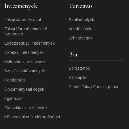
Intézmények
Turizmus
Tokaji Járási Hivatal
Szálláshelyek
Tokaji Városüzemeltető
Vendéglátók
Szervezet
Lehetőségek
Egészségügyi intézmények
Oktatási intézmények
Bor
Kulturális intézmények
Borászatok
Szociális intézmények
A tokaji bor
Rendőrség
Riedel Tokaji Furmint pohár
Önkormányzati cégek
Egyházak
Turisztikai intézmények
Közszolgáltatók elérhetőségei