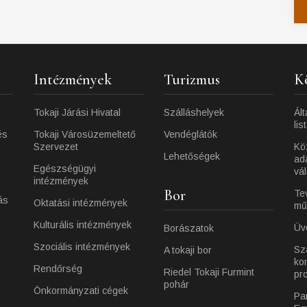
Intézmények
Turizmus
K
Tokaji Járási Hivatal
Szálláshelyek
Ált
lis
és
Tokaji Városüzemeltető
Vendéglátók
Szervezet
Kö
Lehetőségek
ad
Egészségügyi
vá
intézmények
Bor
Te
ás
Oktatási intézmények
mű
Kulturális intézmények
Üv
Borászatok
Szociális intézmények
Sz
A tokaji bor
ko
Rendőrség
Riedel Tokaji Furmint
pr
pohár
Önkormányzati cégek
Pa