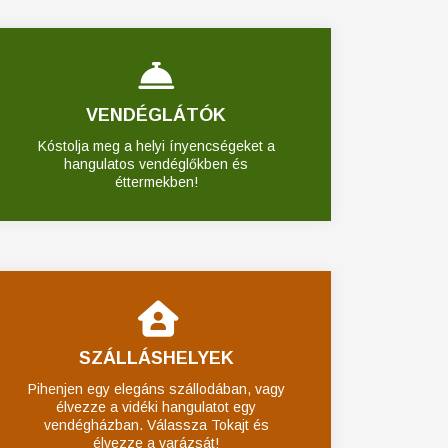
VENDÉGLÁTÓK
Kóstolja meg a helyi ínyencségeket a
hangulatos vendéglőkben és
éttermekben!
SZÁLLÁSHELYEK
Pihenjen egy elegáns szállodában, vagy
élvezze a vidéki hangulatot egy
vendégházban. Válassza Tokajt és
élvezze a varázsát!