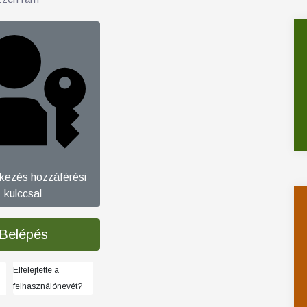
tkezés hozzáférési
kulccsal
Belépés
Elfelejtette a
felhasználónevét?