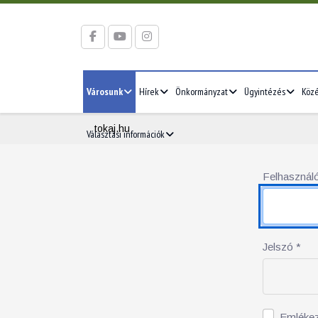
Városunk
Hírek
Önkormányzat
Ügyintézés
Köz
tokaj.hu
Választási információk
Felhasználó
Jelszó
*
Emléke