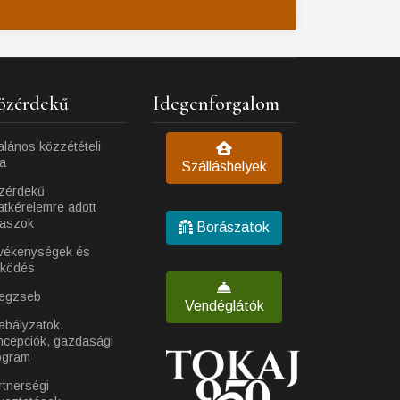
özérdekű
Idegenforgalom
alános közzétételi
ta
Szálláshelyek
zérdekű
atkérelemre adott
laszok
Borászatok
vékenységek és
ködés
egzseb
Vendéglátók
abályzatok,
ncepciók, gazdasági
ogram
rtnerségi