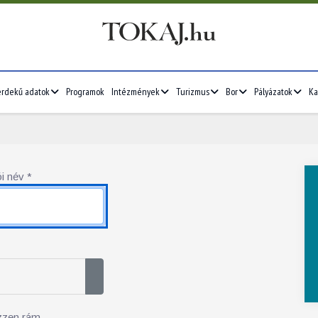
érdekű adatok
Programok
Intézmények
Turizmus
Bor
Pályázatok
Ka
i név
*
Jelszó megjelenítése
zzen rám