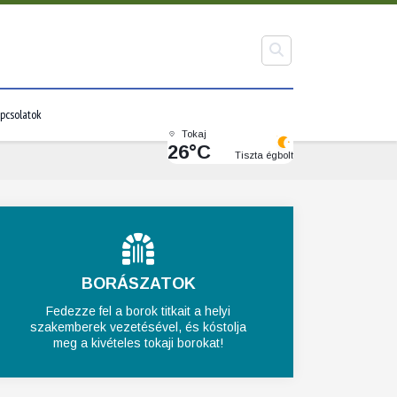
pcsolatok
Tokaj
26°C
Tiszta égbolt
BORÁSZATOK
Fedezze fel a borok titkait a helyi
szakemberek vezetésével, és kóstolja
meg a kivételes tokaji borokat!