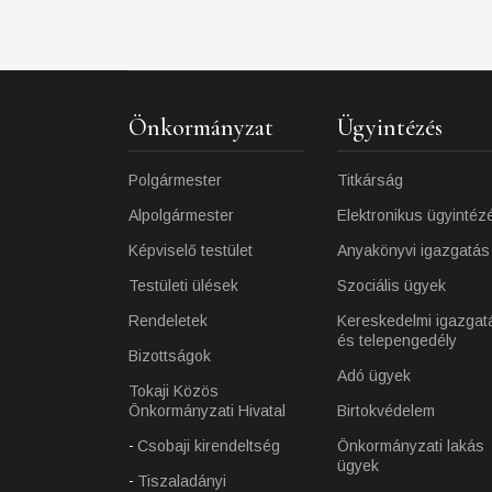
Önkormányzat
Ügyintézés
Polgármester
Titkárság
Alpolgármester
Elektronikus ügyintéz
Képviselő testület
Anyakönyvi igazgatás
Testületi ülések
Szociális ügyek
Rendeletek
Kereskedelmi igazgat
és telepengedély
Bizottságok
Adó ügyek
Tokaji Közös
Önkormányzati Hivatal
Birtokvédelem
Csobaji kirendeltség
Önkormányzati lakás
ügyek
Tiszaladányi