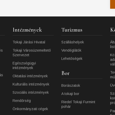
Intézmények
Turizmus
K
Tokaji Járási Hivatal
Szálláshelyek
Ált
lis
és
Tokaji Városüzemeltető
Vendéglátók
Szervezet
Kö
Lehetőségek
ad
Egészségügyi
vá
intézmények
Bor
Te
ás
Oktatási intézmények
mű
Kulturális intézmények
Üv
Borászatok
Szociális intézmények
Sz
A tokaji bor
ko
Rendőrség
Riedel Tokaji Furmint
pr
pohár
Önkormányzati cégek
Pa