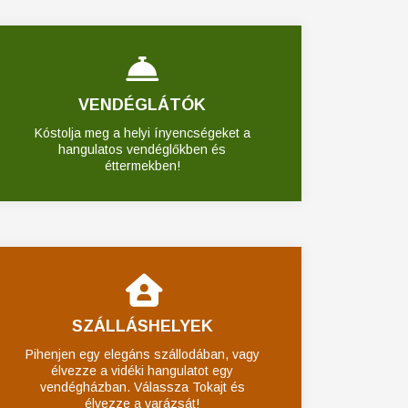
VENDÉGLÁTÓK
Kóstolja meg a helyi ínyencségeket a
hangulatos vendéglőkben és
éttermekben!
SZÁLLÁSHELYEK
Pihenjen egy elegáns szállodában, vagy
élvezze a vidéki hangulatot egy
vendégházban. Válassza Tokajt és
élvezze a varázsát!