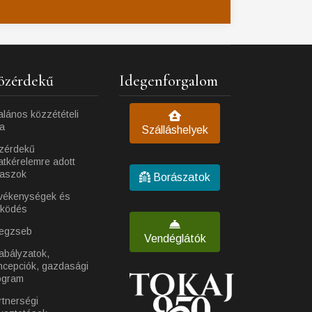
özérdekű
Idegenforgalom
alános közzétételi
ta
Szálláshelyek
zérdekű
atkérelemre adott
laszok
Borászatok
vékenységek és
ködés
egzseb
Vendéglátók
abályzatok,
ncepciók, gazdasági
ogram
rtnerségi