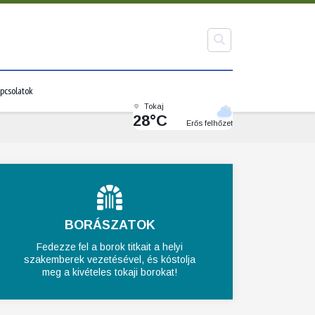
pcsolatok
Tokaj
28°C
Erős felhőzet
BORÁSZATOK
Fedezze fel a borok titkait a helyi
szakemberek vezetésével, és kóstolja
meg a kivételes tokaji borokat!