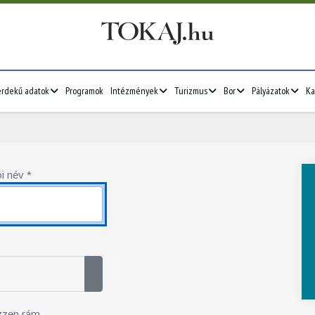
érdekű adatok
Programok
Intézmények
Turizmus
Bor
Pályázatok
Ka
i név
*
Jelszó megjelenítése
zzen rám