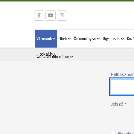
Városunk
Hírek
Önkormányzat
Ügyintézés
Köz
tokaj.hu
Választási információk
Felhasználó
Jelszó
*
Emléke