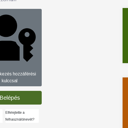
tkezés hozzáférési
kulccsal
Belépés
Elfelejtette a
felhasználónevét?