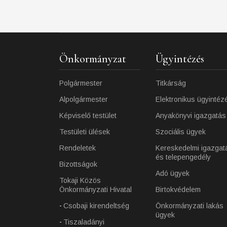
Önkormányzat
Ügyintézés
Polgármester
Titkárság
Alpolgármester
Elektronikus ügyintéz
Képviselő testület
Anyakönyvi igazgatás
Testületi ülések
Szociális ügyek
Rendeletek
Kereskedelmi igazgat
és telepengedély
Bizottságok
Adó ügyek
Tokaji Közös
Önkormányzati Hivatal
Birtokvédelem
Csobaji kirendeltség
Önkormányzati lakás
ügyek
Tiszaladányi