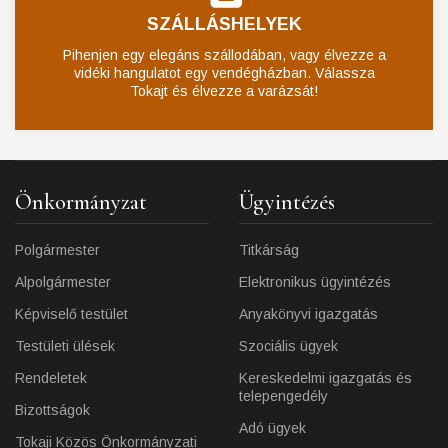
SZÁLLÁSHELYEK
Pihenjen egy elegáns szállodában, vagy élvezze a
vidéki hangulatot egy vendégházban. Válassza
Tokajt és élvezze a varázsát!
Önkormányzat
Ügyintézés
Polgármester
Titkárság
Alpolgármester
Elektronikus ügyintézés
Képviselő testület
Anyakönyvi igazgatás
Testületi ülések
Szociális ügyek
Rendeletek
Kereskedelmi igazgatás és
telepengedély
Bizottságok
Adó ügyek
Tokaji Közös Önkormányzati