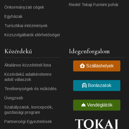
Riedel Tokaji Furmint pohár
Önkormányzati cégek
Egyházak
Turisztikai intézmények
Közszolgáltatók elérhetőségei
Közérdekű
Idegenforgalom
Általános közzétételi lista
Szálláshelyek
Közérdekű adatkérelemre
adott válaszok
Borászatok
Tevékenységek és működés
Üvegzseb
Vendéglátók
Szabályzatok, koncepciók,
gazdasági program
Partnerségi Egyeztetések