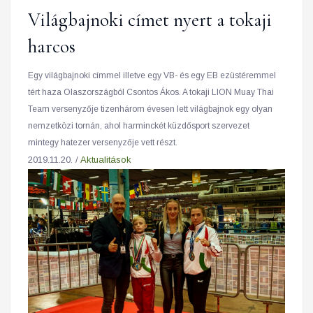
Világbajnoki címet nyert a tokaji
harcos
Egy világbajnoki címmel illetve egy VB- és egy EB ezüstéremmel
tért haza Olaszországból Csontos Ákos. A tokaji LION Muay Thai
Team versenyzője tizenhárom évesen lett világbajnok egy olyan
nemzetközi tornán, ahol harminckét küzdősport szervezet
mintegy hatezer versenyzője vett részt.
2019.11.20. /
Aktualitások