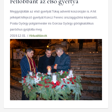
Fellobbant az első gyertya
Meggyújtották az első gyertyát Tokaj adventi koszorúján is. A hit
jelképét kifejező gyertyát Koncz Ferenc országgyűlési képviselő,
Posta György polgármester és Gorcsa György görögkatolikus
paróchus gyújtotta meg.
2019.12.01. /
Aktualitások