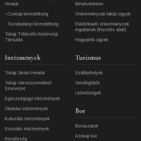
Hivatal
Birtokvédelem
Csobaji kirendeltség
Önkormányzati lakás ügyek
Tiszaladányi kirendeltség
Eladó/kiadó önkormányzati
ingatlanok (frissítés alatt)
Tokaji Többcélú Kistérségi
Társulás
Hagyatéki ügyek
Intézmények
Turizmus
Tokaji Járási Hivatal
Szálláshelyek
Tokaji Városüzemeltető
Vendéglátók
Szervezet
Lehetőségek
Egészségügyi intézmények
Oktatási intézmények
Bor
Kulturális intézmények
Borászatok
Szociális intézmények
A tokaji bor
Rendőrség