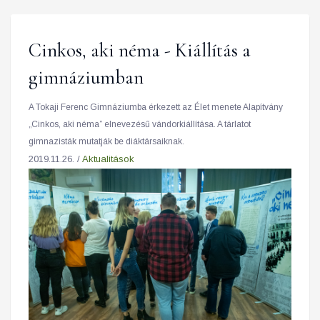
Cinkos, aki néma - Kiállítás a
gimnáziumban
A Tokaji Ferenc Gimnáziumba érkezett az Élet menete Alapítvány
„Cinkos, aki néma” elnevezésű vándorkiállítása. A tárlatot
gimnazisták mutatják be diáktársaiknak.
2019.11.26. /
Aktualitások