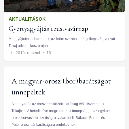
AKTUALITÁSOK
Gyertyagyújtás ezüstvasárnap
Meggyújtották a harmadik, az öröm szimbólumát jelképező gyertyát
Tokaj adventi koszorúján.
2019. december 16
A magyar-orosz (bor)barátságot
ünnepelték
A magyar és az orosz nép közötti barátság előtt tisztelegtek
Tokajban. A hetedik éve megrendezett ünnepséggel az egykori
orosz borvásárló bizottságra, valamint II. Rákóczi Ferenc és I.
Péter orosz cár barátságára emlékeznek.