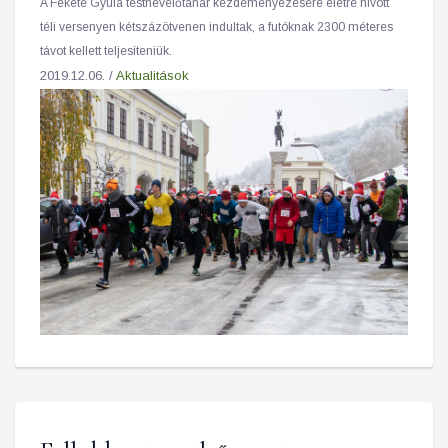
A Fekete Gyula testnevelőtanár kezdeményezésére életre hívott
téli versenyen kétszázötvenen indultak, a futóknak 2300 méteres
távot kellett teljesíteniük.
2019.12.06. /
Aktualitások