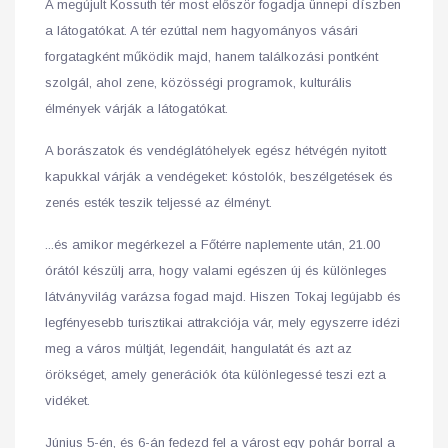
A megújult Kossuth tér most először fogadja ünnepi díszben
a látogatókat. A tér ezúttal nem hagyományos vásári
forgatagként működik majd, hanem találkozási pontként
szolgál, ahol zene, közösségi programok, kulturális
élmények várják a látogatókat.
A borászatok és vendéglátóhelyek egész hétvégén nyitott
kapukkal várják a vendégeket: kóstolók, beszélgetések és
zenés esték teszik teljessé az élményt.
...és amikor megérkezel a Főtérre naplemente után, 21.00
órától készülj arra, hogy valami egészen új és különleges
látványvilág varázsa fogad majd. Hiszen Tokaj legújabb és
legfényesebb turisztikai attrakciója vár, mely egyszerre idézi
meg a város múltját, legendáit, hangulatát és azt az
örökséget, amely generációk óta különlegessé teszi ezt a
vidéket.
Június 5-én, és 6-án fedezd fel a várost egy pohár borral a