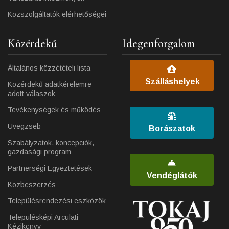
Közszolgáltatók elérhetőségei
Közérdekű
Idegenforgalom
Általános közzétételi lista
Szálláshelyek
Közérdekű adatkérelemre
adott válaszok
Tevékenységek és működés
Üvegzseb
Borászatok
Szabályzatok, koncepciók,
gazdasági program
Partnerségi Egyeztetések
Vendéglátók
Közbeszerzés
Településrendezési eszközök
Településképi Arculati
Kézikönyv