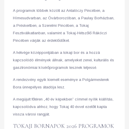
A programok többek között az Antalóczy Pincében, a
Hímesudvarban, az Óvárborozóban, a Paulay Borházban,
a Préskertben, a Szerelmi Pincében, a Tokaj
Fesztiválkatlanban, valamint a Tokaj-Hétszőlő Rákóczi
Pincében várják az érdeklődőket.
A hétvége középpontjában a tokaji bor és a hozzá
kapcsolódó élmények állnak, amelyeket zenei, kulturális és
gasztronómiai kísérőprogramok tesznek teljessé.
A rendezvény egyik kiemelt eseménye a Polgármesterek
Bora ünnepélyes átadója lesz.
A megújult főtéren „40 év képekben” címmel nyílik kiállítás,
kapcsolódva ahhoz, hogy Tokaj 40 évvel ezelőtt kapta
vissza városi rangját.
TOKAJI BORNAPOK 2026 PROGRAMOK