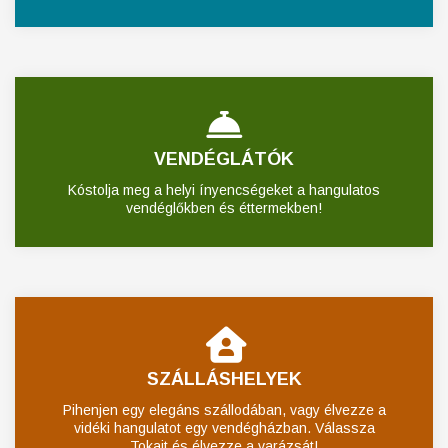
VENDÉGLÁTÓK
Kóstolja meg a helyi ínyencségeket a hangulatos
vendéglőkben és éttermekben!
SZÁLLÁSHELYEK
Pihenjen egy elegáns szállodában, vagy élvezze a
vidéki hangulatot egy vendégházban. Válassza
Tokajt és élvezze a varázsát!