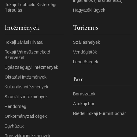
ingatlanok (frissítés alatt)
Tokaji Többcélú Kistérségi
Társulás
Hagyatéki ügyek
Intézmények
Turizmus
Tokaji Járási Hivatal
Szálláshelyek
Tokaji Városüzemeltető
Vendéglátók
Szervezet
Lehetőségek
Egészségügyi intézmények
Oktatási intézmények
Bor
Kulturális intézmények
Borászatok
Szociális intézmények
A tokaji bor
Rendőrség
Riedel Tokaji Furmint pohár
Önkormányzati cégek
Egyházak
Turisztikai intézmények