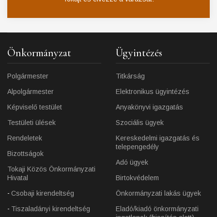
Önkormányzat
Ügyintézés
Polgármester
Titkárság
Alpolgármester
Elektronikus ügyintézés
Képviselő testület
Anyakönyvi igazgatás
Testületi ülések
Szociális ügyek
Rendeletek
Kereskedelmi igazgatás és
telepengedély
Bizottságok
Adó ügyek
Tokaji Közös Önkormányzati
Hivatal
Birtokvédelem
Csobaji kirendeltség
Önkormányzati lakás ügyek
Tiszaladányi kirendeltség
Eladó/kiadó önkormányzati