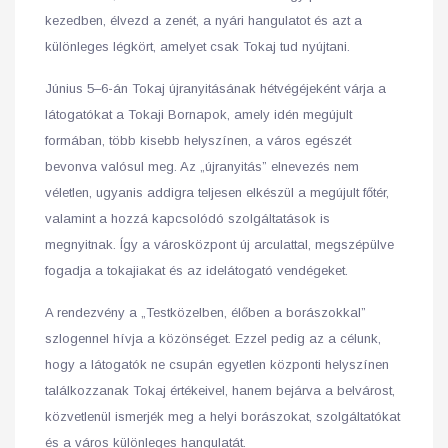
kezedben, élvezd a zenét, a nyári hangulatot és azt a
különleges légkört, amelyet csak Tokaj tud nyújtani.
Június 5–6-án Tokaj újranyitásának hétvégéjeként várja a
látogatókat a Tokaji Bornapok, amely idén megújult
formában, több kisebb helyszínen, a város egészét
bevonva valósul meg. Az „újranyitás” elnevezés nem
véletlen, ugyanis addigra teljesen elkészül a megújult főtér,
valamint a hozzá kapcsolódó szolgáltatások is
megnyitnak. Így a városközpont új arculattal, megszépülve
fogadja a tokajiakat és az idelátogató vendégeket.
A rendezvény a „Testközelben, élőben a borászokkal”
szlogennel hívja a közönséget. Ezzel pedig az a célunk,
hogy a látogatók ne csupán egyetlen központi helyszínen
találkozzanak Tokaj értékeivel, hanem bejárva a belvárost,
közvetlenül ismerjék meg a helyi borászokat, szolgáltatókat
és a város különleges hangulatát.