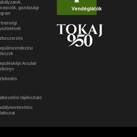
abályzatok,
ncepciók, gazdasági
Vendéglátók
ogram
rtnerségi
yeztetések
zbeszerzés
lepülésrendezési
zközök
epülésképi Arculati
zikönyv
zlekedés
atkezelési tájékoztató
adálymentesítési
latkozat