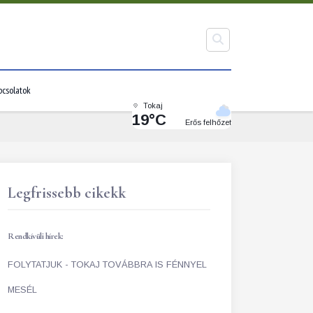
pcsolatok
Tokaj
19°C
Erős felhőzet
Legfrissebb cikekk
Rendkívüli hírek:
FOLYTATJUK - TOKAJ TOVÁBBRA IS FÉNNYEL
MESÉL