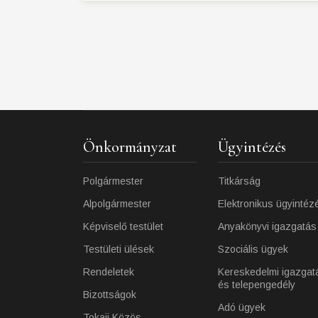
Önkormányzat
Ügyintézés
Polgármester
Titkárság
Alpolgármester
Elektronikus ügyintéz
Képviselő testület
Anyakönyvi igazgatás
Testületi ülések
Szociális ügyek
Rendeletek
Kereskedelmi igazgat
és telepengedély
Bizottságok
Adó ügyek
Tokaji Közös