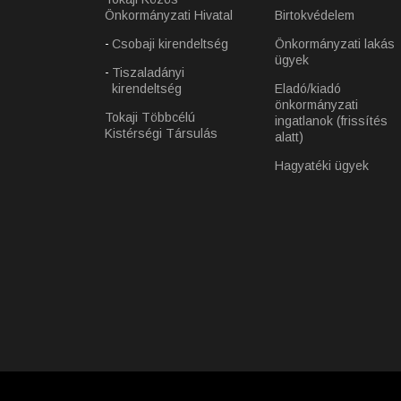
Önkormányzati Hivatal
Birtokvédelem
Csobaji kirendeltség
Önkormányzati lakás
ügyek
Tiszaladányi
kirendeltség
Eladó/kiadó
önkormányzati
Tokaji Többcélú
ingatlanok (frissítés
Kistérségi Társulás
alatt)
Hagyatéki ügyek