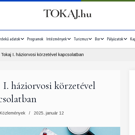
rdekű adatok
Programok
Intézmények
Turizmus
Bor
Pályázatok
Ka
Tokaj I. háziorvosi körzetével kapcsolatban
 I. háziorvosi körzetével
csolatban
Közlemények
2025. január 12