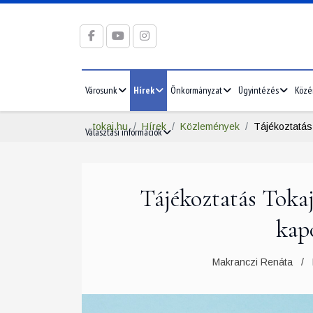
Városunk
Hírek
Önkormányzat
Ügyintézés
Közé
tokaj.hu
Hírek
Közlemények
Tájékoztatás 
Választási információk
Tájékoztatás Tokaj
kap
Makranczi Renáta