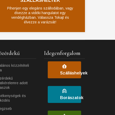
SZÁLLÁSHELYEK
Pihenjen egy elegáns szállodában, vagy
élvezze a vidéki hangulatot egy
vendégházban. Válassza Tokajt és
élvezze a varázsát!
özérdekű
Idegenforgalom
alános közzétételi
ta
Szálláshelyek
zérdekű
atkérelemre adott
laszok
vékenységek és
Borászatok
ködés
egzseb