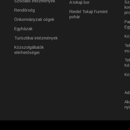
Szociális intézmények
Sz
A tokaji bor
ko
Rendőrség
Riedel Tokaji Furmint
pr
pohár
Önkormányzati cégek
Pa
Eg
Egyházak
Kö
Turisztikai intézmények
Te
Közszolgáltatók
es
elérhetőségei
Tel
Ké
Kö
Ad
Ak
nyi