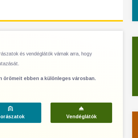
orászatok és vendéglátók várnak arra, hogy
utazását.
en örömeit ebben a különleges városban.
orászatok
Vendéglátók