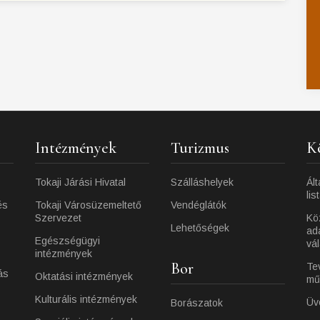
Intézmények
Turizmus
K
Tokaji Járási Hivatal
Szálláshelyek
Ált
lis
és
Tokaji Városüzemeltető
Vendéglátók
Szervezet
Kö
Lehetőségek
ad
Egészségügyi
vá
intézmények
Bor
Te
ás
Oktatási intézmények
mű
Kulturális intézmények
Üv
Borászatok