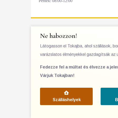
Péntek: 08:00-12:00
Ne habozzon!
Látogasson el Tokajba, ahol szállások, b
varázslatos élményekkel gazdagítsák az 
Fedezze fel a múltat és élvezze a jel
Várjuk Tokajban!
Szálláshelyek
B