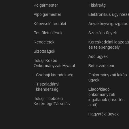
Polgármester
Titkárság
Alpolgármester
Elektronikus ügyintéz
Képviselő testület
Anyakönyvi igazgatás
Testületi ülések
Szociális ügyek
Rendeletek
Kereskedelmi igazgat
és telepengedély
Bizottságok
Adó ügyek
Tokaji Közös
Önkormányzati Hivatal
Birtokvédelem
Csobaji kirendeltség
Önkormányzati lakás
ügyek
Tiszaladányi
kirendeltség
Eladó/kiadó
önkormányzati
Tokaji Többcélú
ingatlanok (frissítés
Kistérségi Társulás
alatt)
Hagyatéki ügyek