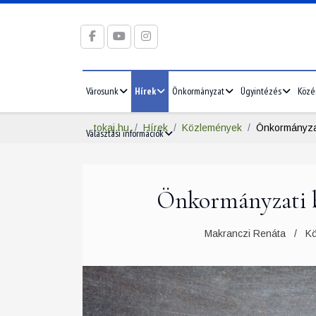
Városunk
Hírek
Önkormányzat
Ügyintézés
Közé
tokaj.hu
Hírek
Közlemények
Önkormányzat
Választási információk
Önkormányzati b
Makranczi Renáta
K