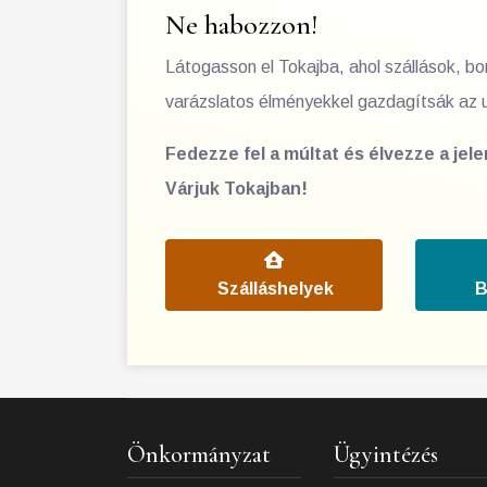
Ne habozzon!
Látogasson el Tokajba, ahol szállások, b
varázslatos élményekkel gazdagítsák az 
Fedezze fel a múltat és élvezze a jel
Várjuk Tokajban!
Szálláshelyek
B
Önkormányzat
Ügyintézés