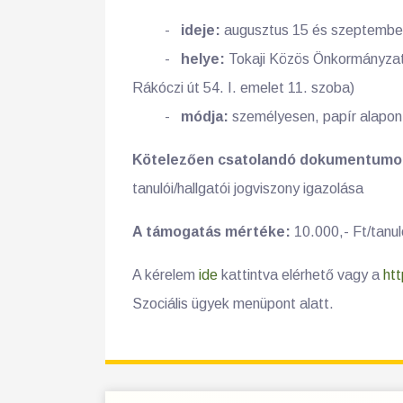
-
ideje:
augusztus 15 és szeptember
-
helye:
Tokaji Közös Önkormányzati
Rákóczi út 54. I. emelet 11. szoba)
-
módja:
személyesen, papír alapon
Kötelezően csatolandó dokumentumo
tanulói/hallgatói jogviszony igazolása
A támogatás mértéke:
10.000,- Ft/tanu
A kérelem
ide
kattintva elérhető vagy a
htt
Szociális ügyek menüpont alatt.