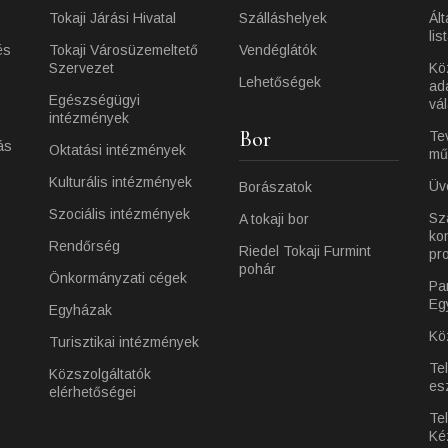
Tokaji Járási Hivatal
Szálláshelyek
Ált
lis
és
Tokaji Városüzemeltető
Vendéglátók
Szervezet
Kö
Lehetőségek
ad
Egészségügyi
vá
intézmények
Bor
Te
ás
Oktatási intézmények
mű
Kulturális intézmények
Üv
Borászatok
Szociális intézmények
Sz
A tokaji bor
ko
Rendőrség
Riedel Tokaji Furmint
pr
pohár
Önkormányzati cégek
Pa
Eg
Egyházak
Kö
Turisztikai intézmények
Te
Közszolgáltatók
es
elérhetőségei
Tel
Ké