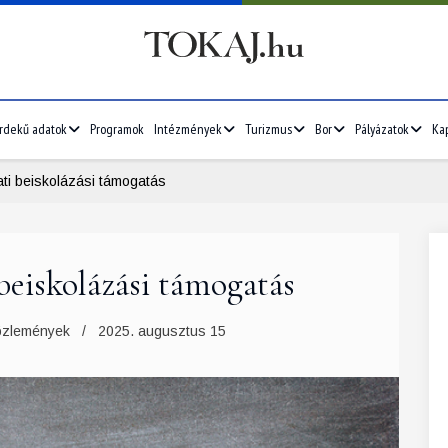
rdekű adatok
Programok
Intézmények
Turizmus
Bor
Pályázatok
Ka
i beiskolázási támogatás
eiskolázási támogatás
özlemények
2025. augusztus 15