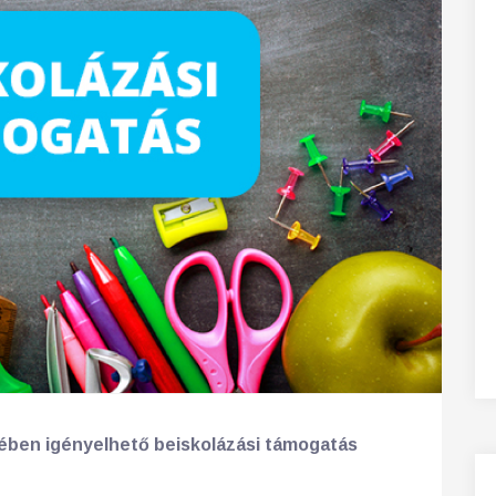
tében igényelhető beiskolázási támogatás