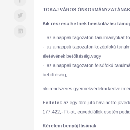
TOKAJ VÁROS ÖNKORMÁNYZATÁNAK
Kik részesülhetnek beiskolázási tám
- az a nappali tagozaton tanulmányokat fo
- az a nappali tagozaton középfokú tanulm
életévének betöltéséig,vagy
- az a nappali tagozaton felsőfokú tanulmá
betöltéséig,
aki rendszeres gyermekvédelmi kedvezmén
Feltétel:
az egy főre jutó havi nettó jöv
177.422,- Ft-ot, egyedülállók esetén pedi
Kérelem benyújtásának