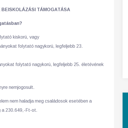
 BEISKOLÁZÁSI TÁMOGATÁSA
ogatásban?
lytató kiskorú, vagy
ányokat folytató nagykorú, legfeljebb 23.
nyokat folytató nagykorú, legfeljebb 25. életévének
yre nemjogosult.
edelem nem haladja meg családosok esetében a
g a 230.649,-Ft-ot.