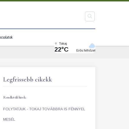
pcsolatok
Tokaj
22°C
Erős felhőzet
Legfrissebb cikekk
Rendkívüli hírek:
FOLYTATJUK - TOKAJ TOVÁBBRA IS FÉNNYEL
MESÉL