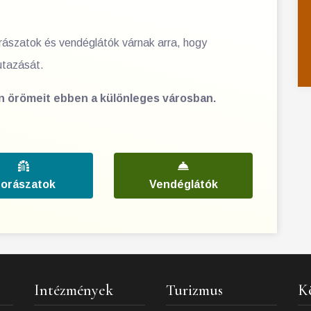
orászatok és vendéglátók várnak arra, hogy
utazását.
en örömeit ebben a különleges városban.
orászatok
Vendéglátók
Intézmények
Turizmus
K