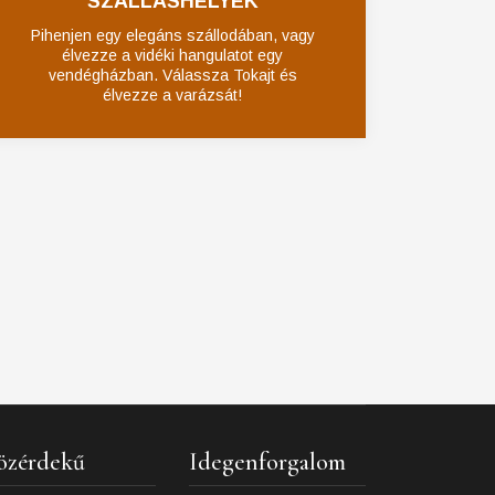
SZÁLLÁSHELYEK
Pihenjen egy elegáns szállodában, vagy
élvezze a vidéki hangulatot egy
vendégházban. Válassza Tokajt és
élvezze a varázsát!
özérdekű
Idegenforgalom