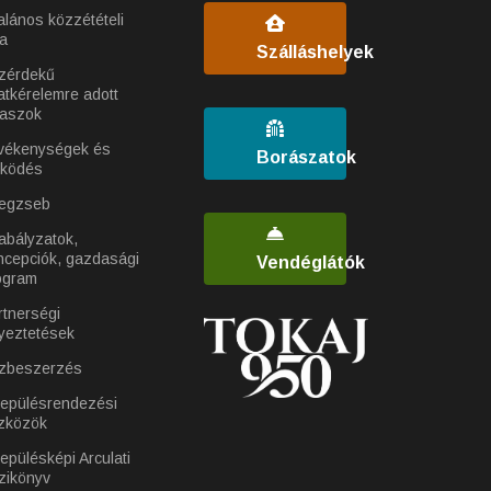
alános közzétételi
ta
Szálláshelyek
zérdekű
atkérelemre adott
laszok
vékenységek és
Borászatok
ködés
egzseb
abályzatok,
ncepciók, gazdasági
Vendéglátók
ogram
rtnerségi
yeztetések
zbeszerzés
lepülésrendezési
zközök
epülésképi Arculati
zikönyv