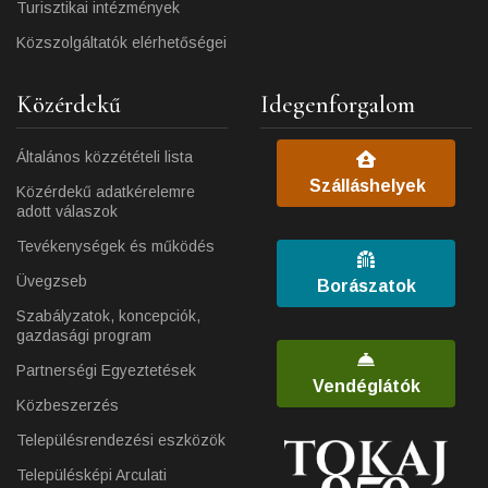
Turisztikai intézmények
Közszolgáltatók elérhetőségei
Közérdekű
Idegenforgalom
Általános közzétételi lista
Szálláshelyek
Közérdekű adatkérelemre
adott válaszok
Tevékenységek és működés
Üvegzseb
Borászatok
Szabályzatok, koncepciók,
gazdasági program
Partnerségi Egyeztetések
Vendéglátók
Közbeszerzés
Településrendezési eszközök
Településképi Arculati