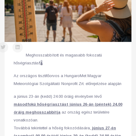
Meghosszabbított és magasabb fokozatú
hőségriasztás❗️🌡️
Az országos tisztifőorvos a HungaroMet Magyar
Meteorológiai Szolgáltató Nonprofit Zrt. előrejelzése alapján
a június 23-án (kedd) 24.00 óráig érvényben lévő
másodfokú hőségriasztást június 26-án (péntek) 24.00
óráig meghosszabbítja
az ország egész területére
vonatkozóan.
Továbbá tekintettel a hőség fokozódására,
június 27-én
(szombat) 00.00 órától június 30-án (kedd) 24.00 óráig