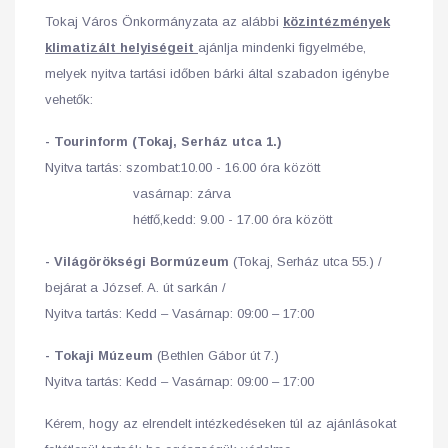
Tokaj Város Önkormányzata az alábbi
közintézmények
klimatizált helyiségeit
ajánlja mindenki figyelmébe,
melyek nyitva tartási időben bárki által szabadon igénybe
vehetők:
- Tourinform (Tokaj, Serház utca 1.)
Nyitva tartás: szombat:10.00 - 16.00 óra között
vasárnap: zárva
hétfő,kedd: 9.00 - 17.00 óra között
- Világörökségi Bormúzeum
(Tokaj, Serház utca 55.) /
bejárat a József. A. út sarkán /
Nyitva tartás: Kedd – Vasárnap: 09:00 – 17:00
- Tokaji Múzeum
(Bethlen Gábor út 7.)
Nyitva tartás: Kedd – Vasárnap: 09:00 – 17:00
Kérem, hogy az elrendelt intézkedéseken túl az ajánlásokat