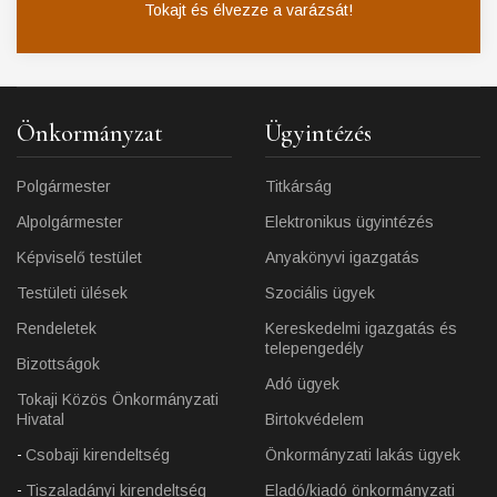
Tokajt és élvezze a varázsát!
Önkormányzat
Ügyintézés
Polgármester
Titkárság
Alpolgármester
Elektronikus ügyintézés
Képviselő testület
Anyakönyvi igazgatás
Testületi ülések
Szociális ügyek
Rendeletek
Kereskedelmi igazgatás és
telepengedély
Bizottságok
Adó ügyek
Tokaji Közös Önkormányzati
Hivatal
Birtokvédelem
Csobaji kirendeltség
Önkormányzati lakás ügyek
Tiszaladányi kirendeltség
Eladó/kiadó önkormányzati