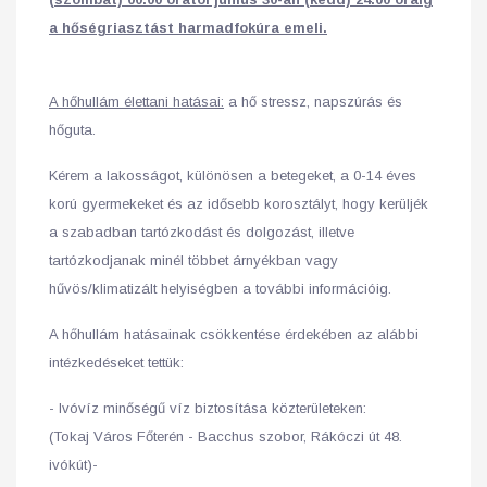
a hőségriasztást harmadfokúra emeli.
A hőhullám élettani hatásai:
a hő stressz, napszúrás és
hőguta.
Kérem a lakosságot, különösen a betegeket, a 0-14 éves
korú gyermekeket és az idősebb korosztályt, hogy kerüljék
a szabadban tartózkodást és dolgozást, illetve
tartózkodjanak minél többet árnyékban vagy
hűvös/klimatizált helyiségben a további információig.
A hőhullám hatásainak csökkentése érdekében az alábbi
intézkedéseket tettük:
- Ivóvíz minőségű víz biztosítása közterületeken:
(Tokaj Város Főterén - Bacchus szobor, Rákóczi út 48.
ivókút)-