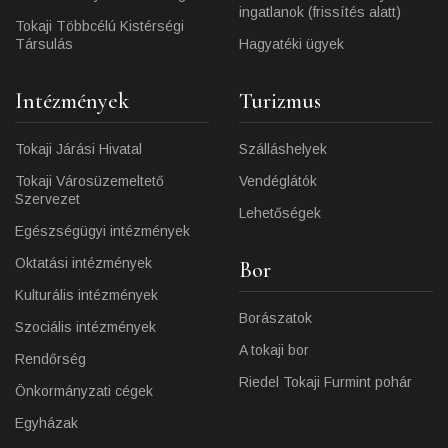
ingatlanok (frissítés alatt)
Tokaji Többcélú Kistérségi
Társulás
Hagyatéki ügyek
Intézmények
Turizmus
Tokaji Járási Hivatal
Szálláshelyek
Tokaji Városüzemeltető
Vendéglátók
Szervezet
Lehetőségek
Egészségügyi intézmények
Oktatási intézmények
Bor
Kulturális intézmények
Borászatok
Szociális intézmények
A tokaji bor
Rendőrség
Riedel Tokaji Furmint pohár
Önkormányzati cégek
Egyházak