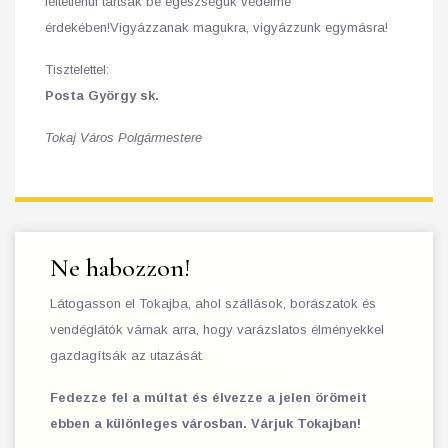
feltétlenül tartsák be egészségük védelme
érdekében!Vigyázzanak magukra, vigyázzunk egymásra!
Tisztelettel:
Posta György sk.
Tokaj Város Polgármestere
Ne habozzon!
Látogasson el Tokajba, ahol szállások, borászatok és
vendéglátók várnak arra, hogy varázslatos élményekkel
gazdagítsák az utazását.
Fedezze fel a múltat és élvezze a jelen örömeit
ebben a különleges városban. Várjuk Tokajban!