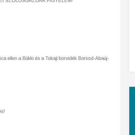
I SZŐLŐSGAZDÁK FIGYELEM!
a ellen a Bükki és a Tokaji borvidék Borsod-Abaúj-
és!