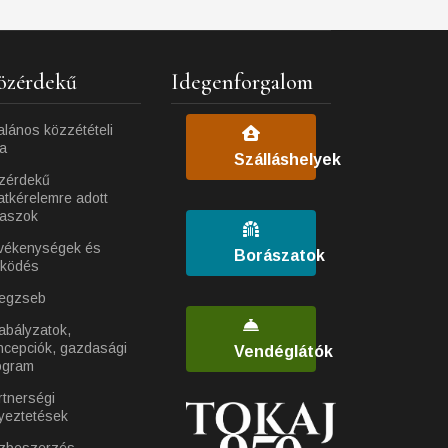
özérdekű
Idegenforgalom
alános közzétételi
ta
Szálláshelyek
zérdekű
atkérelemre adott
laszok
vékenységek és
Borászatok
ködés
egzseb
abályzatok,
ncepciók, gazdasági
Vendéglátók
ogram
rtnerségi
yeztetések
zbeszerzés