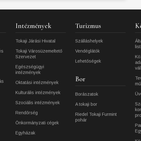
Intézmények
Turizmus
K
Tokaji Járási Hivatal
Szálláshelyek
Ált
lis
és
Tokaji Városüzemeltető
Vendéglátók
Szervezet
Kö
Lehetőségek
ad
Egészségügyi
vá
intézmények
Bor
Te
ás
Oktatási intézmények
mű
Kulturális intézmények
Üv
Borászatok
Szociális intézmények
Sz
A tokaji bor
ko
Rendőrség
Riedel Tokaji Furmint
pr
pohár
Önkormányzati cégek
Pa
Eg
Egyházak
Kö