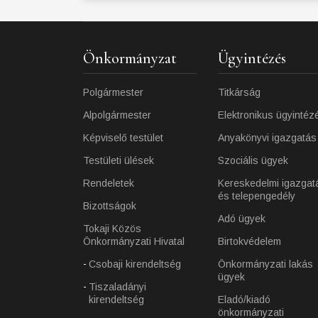
Önkormányzat
Ügyintézés
Polgármester
Titkárság
Alpolgármester
Elektronikus ügyintéz
Képviselő testület
Anyakönyvi igazgatás
Testületi ülések
Szociális ügyek
Rendeletek
Kereskedelmi igazgat
és telepengedély
Bizottságok
Adó ügyek
Tokaji Közös
Önkormányzati Hivatal
Birtokvédelem
Csobaji kirendeltség
Önkormányzati lakás
ügyek
Tiszaladányi
kirendeltség
Eladó/kiadó
önkormányzati