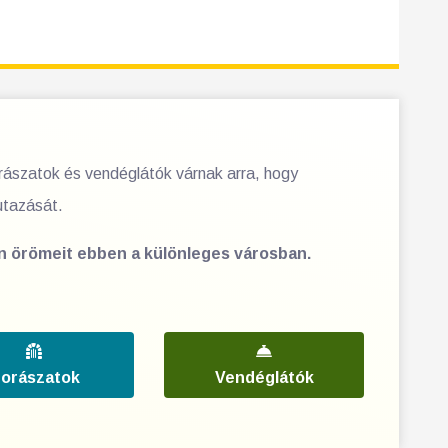
orászatok és vendéglátók várnak arra, hogy
utazását.
en örömeit ebben a különleges városban.
orászatok
Vendéglátók