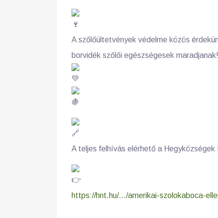
A szőlőültetvények védelme közös érdekünk
borvidék szőlői egészségesek maradjanak
A teljes felhívás elérhető a Hegyközsége
https://hnt.hu/.../amerikai-szolokaboca-ell