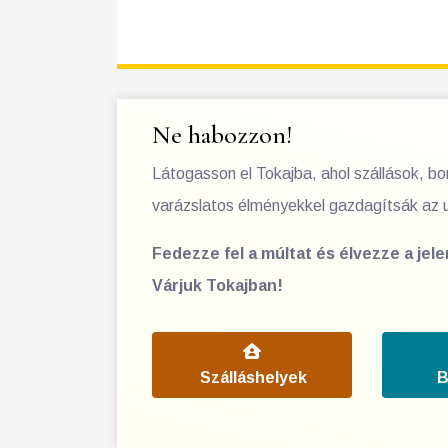
Ne habozzon!
Látogasson el Tokajba, ahol szállások, b
varázslatos élményekkel gazdagítsák az 
Fedezze fel a múltat és élvezze a jel
Várjuk Tokajban!
Szálláshelyek
B