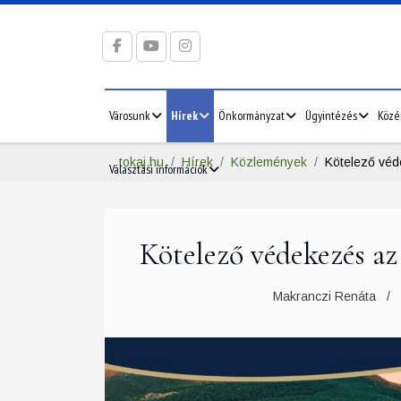
Városunk
Hírek
Önkormányzat
Ügyintézés
Közé
tokaj.hu
Hírek
Közlemények
Kötelező véd
Választási információk
Kötelező védekezés az
Makranczi Renáta