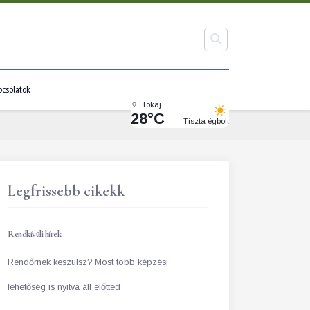
pcsolatok
Tokaj
28°C
Tiszta égbolt
Legfrissebb cikekk
Rendkívüli hírek:
Rendőrnek készülsz? Most több képzési
lehetőség is nyitva áll előtted