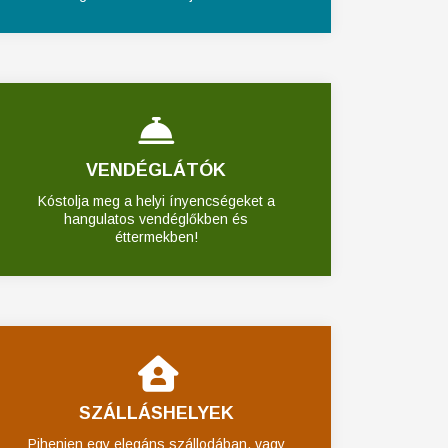
VENDÉGLÁTÓK
Kóstolja meg a helyi ínyencségeket a
hangulatos vendéglőkben és
éttermekben!
SZÁLLÁSHELYEK
Pihenjen egy elegáns szállodában, vagy