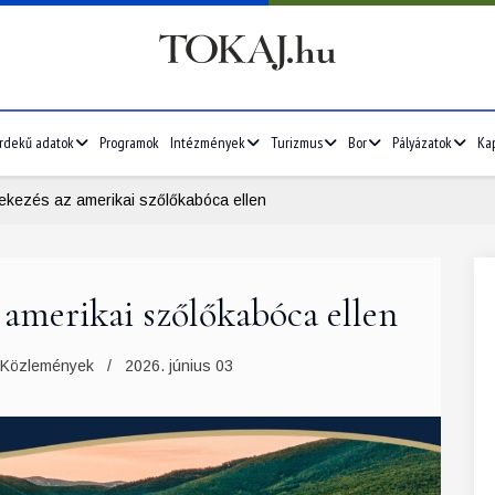
rdekű adatok
Programok
Intézmények
Turizmus
Bor
Pályázatok
Ka
ekezés az amerikai szőlőkabóca ellen
 amerikai szőlőkabóca ellen
Közlemények
2026. június 03