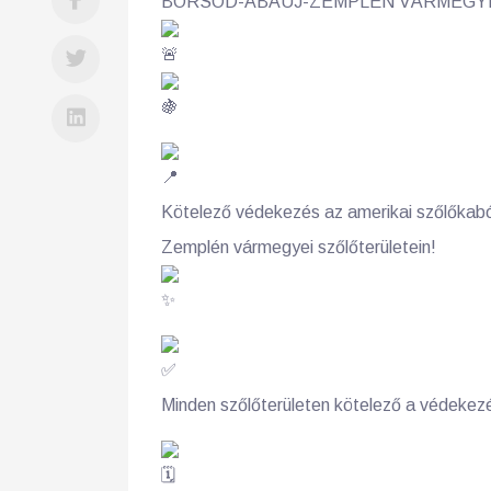
BORSOD-ABAÚJ-ZEMPLÉN VÁRMEGYE
Kötelező védekezés az amerikai szőlőkabóc
Zemplén vármegyei szőlőterületein!
Minden szőlőterületen kötelező a védekez