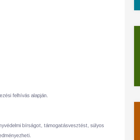
zési felhívás alapján.
nyvédelmi bírságot, támogatásvesztést, súlyos
redményezheti.