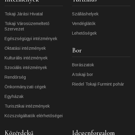
Tokaji Járási Hivatal
Szálláshelyek
Tokaji Városüzemeltető
Vendéglátók
Szervezet
Lehetőségek
Egészségügyi intézmények
Oktatási intézmények
Bor
Kulturális intézmények
Borászatok
Szociális intézmények
A tokaji bor
Rendőrség
Riedel Tokaji Furmint pohár
Önkormányzati cégek
Egyházak
Turisztikai intézmények
Közszolgáltatók elérhetőségei
Közérdekű
Idegenforgalom