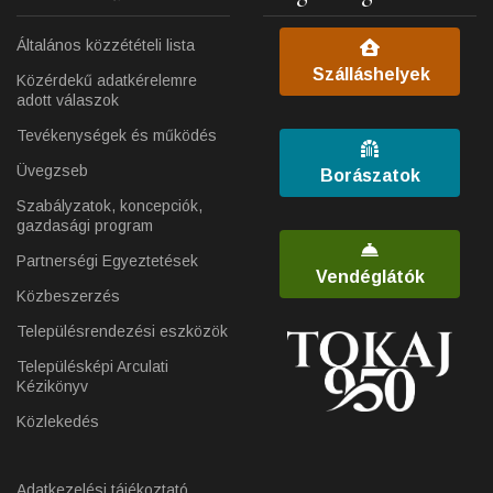
Általános közzétételi lista
Szálláshelyek
Közérdekű adatkérelemre
adott válaszok
Tevékenységek és működés
Üvegzseb
Borászatok
Szabályzatok, koncepciók,
gazdasági program
Partnerségi Egyeztetések
Vendéglátók
Közbeszerzés
Településrendezési eszközök
Településképi Arculati
Kézikönyv
Közlekedés
Adatkezelési tájékoztató