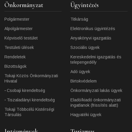
Önkormányzat
Ügyintézés
Polgármester
Titkárság
Alpolgármester
Elektronikus ügyintézés
Képviselő testület
Anyakönyvi igazgatás
Testületi ülések
Szociális ügyek
Rendeletek
Kereskedelmi igazgatás és
telepengedély
Bizottságok
Adó ügyek
Tokaji Közös Önkormányzati
Hivatal
Birtokvédelem
Csobaji kirendeltség
Önkormányzati lakás ügyek
Tiszaladányi kirendeltség
Eladó/kiadó önkormányzati
ingatlanok (frissítés alatt)
Tokaji Többcélú Kistérségi
Társulás
Hagyatéki ügyek
Intézmények
Turizmus