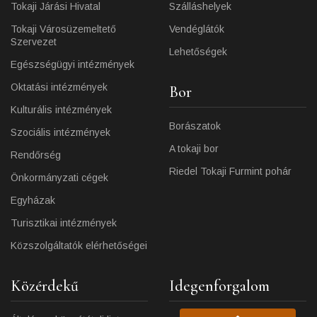
Tokaji Járási Hivatal
Szálláshelyek
Tokaji Városüzemeltető
Vendéglátók
Szervezet
Lehetőségek
Egészségügyi intézmények
Oktatási intézmények
Bor
Kulturális intézmények
Borászatok
Szociális intézmények
A tokaji bor
Rendőrség
Riedel Tokaji Furmint pohár
Önkormányzati cégek
Egyházak
Turisztikai intézmények
Közszolgáltatók elérhetőségei
Közérdekű
Idegenforgalom