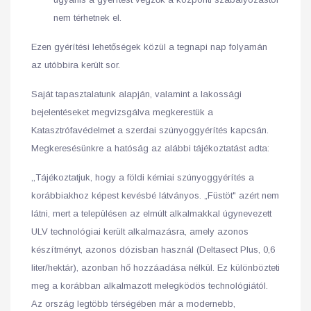
nem térhetnek el.
Ezen gyérítési lehetőségek közül a tegnapi nap folyamán
az utóbbira került sor.
Saját tapasztalatunk alapján, valamint a lakossági
bejelentéseket megvizsgálva megkerestük a
Katasztrófavédelmet a szerdai szúnyoggyérítés kapcsán.
Megkeresésünkre a hatóság az alábbi tájékoztatást adta:
,,Tájékoztatjuk, hogy a földi kémiai szúnyoggyérítés a
korábbiakhoz képest kevésbé látványos. „Füstöt" azért nem
látni, mert a településen az elmúlt alkalmakkal úgynevezett
ULV technológiai került alkalmazásra, amely azonos
készítményt, azonos dózisban használ (Deltasect Plus, 0,6
liter/hektár), azonban hő hozzáadása nélkül. Ez különbözteti
meg a korábban alkalmazott melegködös technológiától.
Az ország legtöbb térségében már a modernebb,