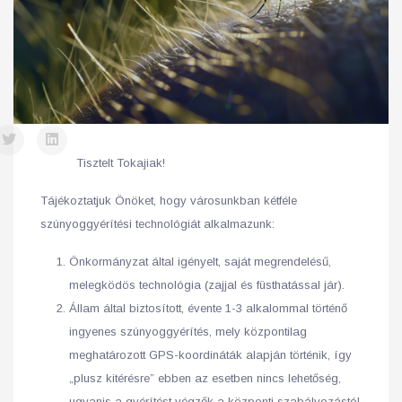
Tisztelt Tokajiak!
Tájékoztatjuk Önöket, hogy városunkban kétféle
szúnyoggyérítési technológiát alkalmazunk:
Önkormányzat által igényelt, saját megrendelésű,
melegködös technológia (zajjal és füsthatással jár).
Állam által biztosított, évente 1-3 alkalommal történő
ingyenes szúnyoggyérítés, mely központilag
meghatározott GPS-koordináták alapján történik, így
„plusz kitérésre” ebben az esetben nincs lehetőség,
ugyanis a gyérítést végzők a központi szabályozástól