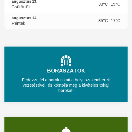
augusztus 13.
33°C
15°C
Csütörtök
augusztus 14.
35°C
17°C
Péntek
BORÁSZATOK
Fedezze fel a borok titkait a helyi szakemberek
vezetésével, és kóstolja meg a kivételes tokaji
borokat!