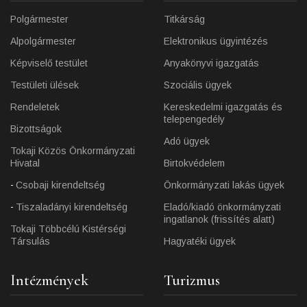
Polgármester
Titkárság
Alpolgármester
Elektronikus ügyintézés
Képviselő testület
Anyakönyvi igazgatás
Testületi ülések
Szociális ügyek
Rendeletek
Kereskedelmi igazgatás és
telepengedély
Bizottságok
Adó ügyek
Tokaji Közös Önkormányzati
Hivatal
Birtokvédelem
Csobaji kirendeltség
Önkormányzati lakás ügyek
Tiszaladányi kirendeltség
Eladó/kiadó önkormányzati
ingatlanok (frissítés alatt)
Tokaji Többcélú Kistérségi
Társulás
Hagyatéki ügyek
Intézmények
Turizmus