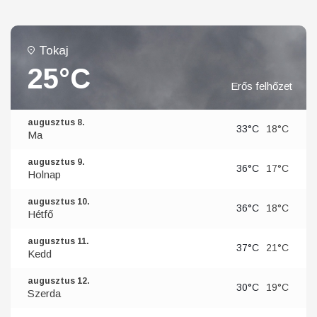
Tokaj
25°C
Erős felhőzet
augusztus 8.
33°C
18°C
Ma
augusztus 9.
36°C
17°C
Holnap
augusztus 10.
36°C
18°C
Hétfő
augusztus 11.
37°C
21°C
Kedd
augusztus 12.
30°C
19°C
Szerda