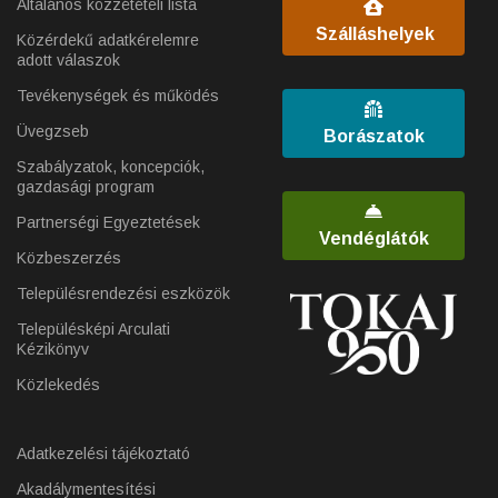
Általános közzétételi lista
Szálláshelyek
Közérdekű adatkérelemre
adott válaszok
Tevékenységek és működés
Üvegzseb
Borászatok
Szabályzatok, koncepciók,
gazdasági program
Partnerségi Egyeztetések
Vendéglátók
Közbeszerzés
Településrendezési eszközök
Településképi Arculati
Kézikönyv
Közlekedés
Adatkezelési tájékoztató
Akadálymentesítési