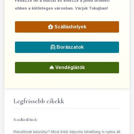
Fedezze fel a múltat és élvezze a jelen örömeit
ebben a különleges városban. Várjuk Tokajban!
Szálláshelyek
Borászatok
Vendéglátók
Legfrissebb cikekk
Rendkívüli hírek:
Rendőrnek készülsz? Most több képzési lehetőség is nyitva áll