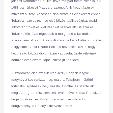
játszott Normantas Paulius litávn-magyar fotóművész is, aki
1983-ban érkezett Magyarországra. A Nyíregyházán élt
művészt a litván közösség első hivatalos elnökeként éppen
Tokajban szervezet meg első közös találkozójukat, majd
alkotótáborokat és kiállításokat szerveztett. Litvánia és
Tokaj között jóval régebbeik a máig ható a kulturális
szálak, aminek csodálatos dísze ez a két alkotás - hívta fel
a figyelmet Bucsi-Szabó Edit, aki hozzátette azt is, hogy a
két ország közötti diplomáciai kapcsolat újrafelvételének
harminc éves évfordulóját ünnepeljük az idén.
A szobrokat leleplezésük után Jerzy Snopek lengyel
nagykövet koszorúzta meg, majd a Tokajban működő
történelmi egyházak helyi vezetői áldották és szentelték
meg. A program részeként két litván művész, Ieva Pranskutė
hegedűművész és Mislav Brajković csellista adott
hangversenyt a Paulay Ede Színházban.