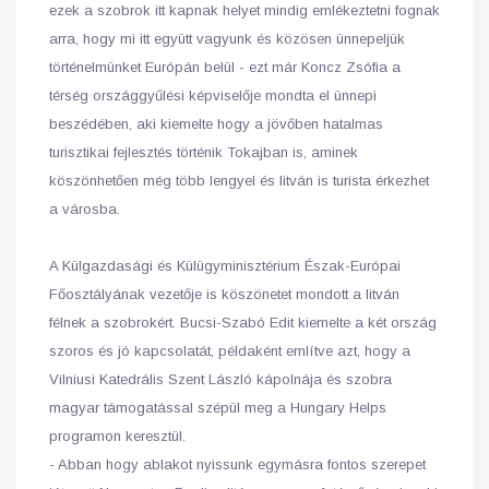
ezek a szobrok itt kapnak helyet mindig emlékeztetni fognak
arra, hogy mi itt együtt vagyunk és közösen ünnepeljük
történelmünket Európán belül - ezt már Koncz Zsófia a
térség országgyűlési képviselője mondta el ünnepi
beszédében, aki kiemelte hogy a jövőben hatalmas
turisztikai fejlesztés történik Tokajban is, aminek
köszönhetően még több lengyel és litván is turista érkezhet
a városba.
A Külgazdasági és Külügyminisztérium Észak-Európai
Főosztályának vezetője is köszönetet mondott a litván
félnek a szobrokért. Bucsi-Szabó Edit kiemelte a két ország
szoros és jó kapcsolatát, példaként említve azt, hogy a
Vilniusi Katedrális Szent László kápolnája és szobra
magyar támogatással szépül meg a Hungary Helps
programon keresztül.
- Abban hogy ablakot nyissunk egymásra fontos szerepet