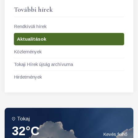
További hírek
Rendkívüli hírek
Aktualitások
Közlemények
Tokaji Hírek újság archívuma
Hirdetmények
Tokaj
32°C
Kevés felhő