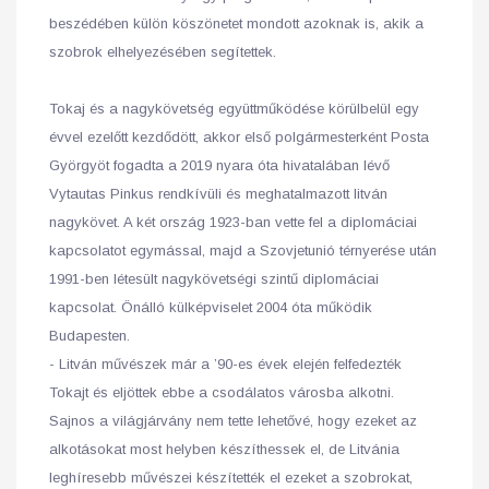
beszédében külön köszönetet mondott azoknak is, akik a
szobrok elhelyezésében segítettek.
Tokaj és a nagykövetség együttműködése körülbelül egy
évvel ezelőtt kezdődött, akkor első polgármesterként Posta
Györgyöt fogadta a 2019 nyara óta hivatalában lévő
Vytautas Pinkus rendkívüli és meghatalmazott litván
nagykövet. A két ország 1923-ban vette fel a diplomáciai
kapcsolatot egymással, majd a Szovjetunió térnyerése után
1991-ben létesült nagykövetségi szintű diplomáciai
kapcsolat. Önálló külképviselet 2004 óta működik
Budapesten.
- Litván művészek már a ’90-es évek elején felfedezték
Tokajt és eljöttek ebbe a csodálatos városba alkotni.
Sajnos a világjárvány nem tette lehetővé, hogy ezeket az
alkotásokat most helyben készíthessek el, de Litvánia
leghíresebb művészei készítették el ezeket a szobrokat,