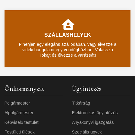
SZÁLLÁSHELYEK
Pihenjen egy elegáns szállodában, vagy élvezze a
vidéki hangulatot egy vendégházban. Válassza
Tokajt és élvezze a varázsát!
Önkormányzat
Ügyintézés
Polgármester
Titkárság
Alpolgármester
Elektronikus ügyintézés
Képviselő testület
Anyakönyvi igazgatás
Testületi ülések
Szociális ügyek