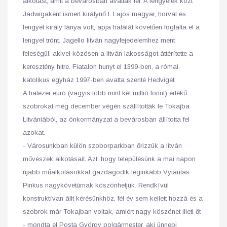
alkotást, amit a bevárosban avattak fel. A lengyelek közt
Jadwigaként ismert királynő I. Lajos magyar, horvát és
lengyel király lánya volt, apja halálát követően foglalta el a
lengyel trónt. Jagello litván nagyfejedelemhez ment
feleségül, akivel közösen a litván lakosságot áttérítette a
keresztény hitre. Fiatalon hunyt el 1399-ben, a római
katolikus egyház 1997-ben avatta szenté Hedviget.
A hatezer euró (vagyis több mint két millió forint) értékű
szobrokat még december végén szállították le Tokajba
Litvániából, az önkormányzat a bevárosban állította fel
azokat.
- Városunkban külön szoborparkban őrizzük a litván
művészek alkotásait. Azt, hogy településünk a mai napon
újabb műalkotásokkal gazdagodik leginkább Vytautas
Pinkus nagykövetúrnak köszönhetjük. Rendkívül
konstruktívan állt kérésünkhöz, fél év sem kellett hozzá és a
szobrok már Tokajban voltak, amiért nagy köszönet illeti őt
- mondta el Posta György polgármester, aki ünnepi