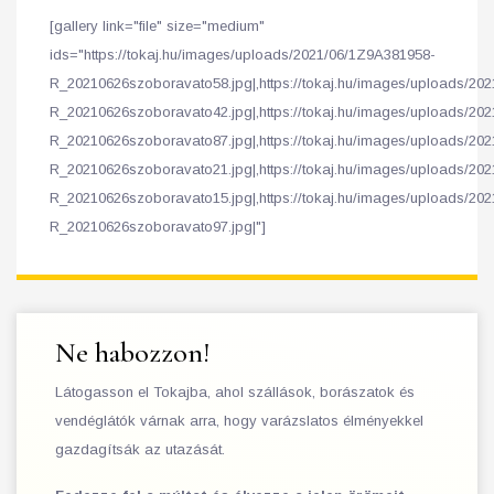
[gallery link="file" size="medium"
ids="https://tokaj.hu/images/uploads/2021/06/1Z9A381958-
R_20210626szoboravato58.jpg|,https://tokaj.hu/images/uploads/20
R_20210626szoboravato42.jpg|,https://tokaj.hu/images/uploads/20
R_20210626szoboravato87.jpg|,https://tokaj.hu/images/uploads/20
R_20210626szoboravato21.jpg|,https://tokaj.hu/images/uploads/20
R_20210626szoboravato15.jpg|,https://tokaj.hu/images/uploads/20
R_20210626szoboravato97.jpg|"]
Ne habozzon!
Látogasson el Tokajba, ahol szállások, borászatok és
vendéglátók várnak arra, hogy varázslatos élményekkel
gazdagítsák az utazását.