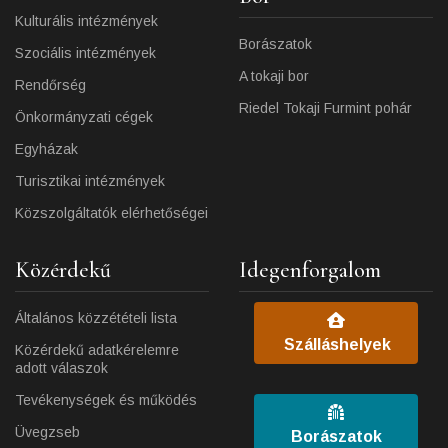
Kulturális intézmények
Borászatok
Szociális intézmények
A tokaji bor
Rendőrség
Riedel Tokaji Furmint pohár
Önkormányzati cégek
Egyházak
Turisztikai intézmények
Közszolgáltatók elérhetőségei
Közérdekű
Idegenforgalom
Általános közzétételi lista
Szálláshelyek
Közérdekű adatkérelemre
adott válaszok
Tevékenységek és működés
Üvegzseb
Borászatok