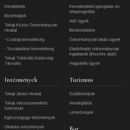
Rendeletek
Kereskedelmi igazgatás és
telepengedély
Bizottságok
Adó ügyek
Tokaji Közös Önkormányzati
Hivatal
Birtokvédelem
Csobaji kirendeltség
Önkormányzati lakás ügyek
Tiszaladányi kirendeltség
Eladó/kiadó önkormányzati
ingatlanok (frissítés alatt)
Tokaji Többcélú Kistérségi
Társulás
Hagyatéki ügyek
Intézmények
Turizmus
Tokaji Járási Hivatal
Szálláshelyek
Tokaji Városüzemeltető
Vendéglátók
Szervezet
Lehetőségek
Egészségügyi intézmények
Oktatási intézmények
Bor