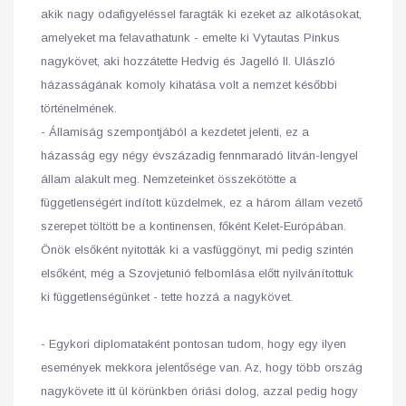
akik nagy odafigyeléssel faragták ki ezeket az alkotásokat,
amelyeket ma felavathatunk - emelte ki Vytautas Pinkus
nagykövet, aki hozzátette Hedvig és Jagelló II. Ulászló
házasságának komoly kihatása volt a nemzet későbbi
történelmének.
- Államiság szempontjából a kezdetet jelenti, ez a
házasság egy négy évszázadig fennmaradó litván-lengyel
állam alakult meg. Nemzeteinket összekötötte a
függetlenségért indított küzdelmek, ez a három állam vezető
szerepet töltött be a kontinensen, főként Kelet-Európában.
Önök elsőként nyitották ki a vasfüggönyt, mi pedig szintén
elsőként, még a Szovjetunió felbomlása előtt nyilvánítottuk
ki függetlenségünket - tette hozzá a nagykövet.
- Egykori diplomataként pontosan tudom, hogy egy ilyen
események mekkora jelentősége van. Az, hogy több ország
nagykövete itt ül körünkben óriási dolog, azzal pedig hogy