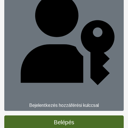
Bejelentkezés hozzáférési kulccsal
Belépés