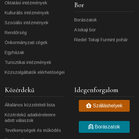
Oktatási intézmények
Bor
Kulturális intézmények
Borászatok
Szociális intézmények
A tokaji bor
Rendőrség
Riedel Tokaji Furmint pohár
Önkormányzati cégek
Egyházak
Turisztikai intézmények
Közszolgáltatók elérhetőségei
Közérdekű
Idegenforgalom
Általános közzétételi lista
Szálláshelyek
Közérdekű adatkérelemre
adott válaszok
Borászatok
Tevékenységek és működés