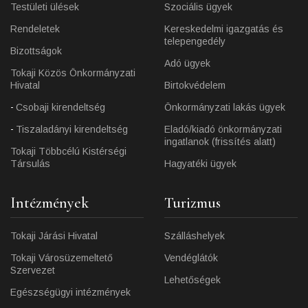
Testületi ülések
Szociális ügyek
Rendeletek
Kereskedelmi igazgatás és
telepengedély
Bizottságok
Adó ügyek
Tokaji Közös Önkormányzati
Hivatal
Birtokvédelem
Csobaji kirendeltség
Önkormányzati lakás ügyek
Tiszaladányi kirendeltség
Eladó/kiadó önkormányzati
ingatlanok (frissítés alatt)
Tokaji Többcélú Kistérségi
Társulás
Hagyatéki ügyek
Intézmények
Turizmus
Tokaji Járási Hivatal
Szálláshelyek
Tokaji Városüzemeltető
Vendéglátók
Szervezet
Lehetőségek
Egészségügyi intézmények