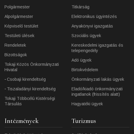
Polgármester
Titkárság
Alpolgármester
Elektronikus ügyintézés
Képviselő testület
Anyakönyvi igazgatás
Testületi ülések
Szociális ügyek
Rendeletek
Kereskedelmi igazgatás és
telepengedély
Bizottságok
Adó ügyek
Tokaji Közös Önkormányzati
Hivatal
Birtokvédelem
Csobaji kirendeltség
Önkormányzati lakás ügyek
Tiszaladányi kirendeltség
Eladó/kiadó önkormányzati
ingatlanok (frissítés alatt)
Tokaji Többcélú Kistérségi
Társulás
Hagyatéki ügyek
Intézmények
Turizmus