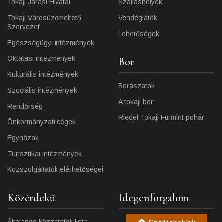
Tokaji Járási Hivatal
Szálláshelyek
Tokaji Városüzemeltető
Vendéglátók
Szervezet
Lehetőségek
Egészségügyi intézmények
Oktatási intézmények
Bor
Kulturális intézmények
Borászatok
Szociális intézmények
A tokaji bor
Rendőrség
Riedel Tokaji Furmint pohár
Önkormányzati cégek
Egyházak
Turisztikai intézmények
Közszolgáltatók elérhetőségei
Közérdekű
Idegenforgalom
Általános közzétételi lista