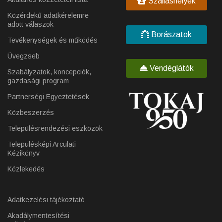
Szálláshelyek
Közérdekű adatkérelemre
adott válaszok
Borászatok
Tevékenységek és működés
Üvegzseb
Vendéglátók
Szabályzatok, koncepciók,
gazdasági program
Partnerségi Egyeztetések
Közbeszerzés
Településrendezési eszközök
Településképi Arculati
Kézikönyv
Közlekedés
Adatkezelési tájékoztató
Akadálymentesítési