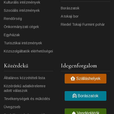
Kulturális intézmények
Borászatok
Szociális intézmények
A tokaji bor
Rendőrség
Riedel Tokaji Furmint pohár
Önkormányzati cégek
Egyházak
Turisztikai intézmények
Közszolgáltatók elérhetőségei
Közérdekű
Idegenforgalom
Általános közzétételi lista
Szálláshelyek
Közérdekű adatkérelemre
adott válaszok
Borászatok
Tevékenységek és működés
Üvegzseb
Vendéglátók