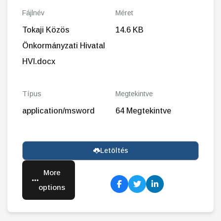
Fájlnév
Méret
Tokaji Közös
14.6 KB
Önkormányzati Hivatal
HVI.docx
Típus
Megtekintve
application/msword
64 Megtekintve
Letöltés
More
options