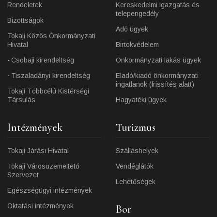
Rendeletek
Kereskedelmi igazgatás és
telepengedély
Bizottságok
Adó ügyek
Tokaji Közös Önkormányzati
Hivatal
Birtokvédelem
Csobaji kirendeltség
Önkormányzati lakás ügyek
Tiszaladányi kirendeltség
Eladó/kiadó önkormányzati
ingatlanok (frissítés alatt)
Tokaji Többcélú Kistérségi
Társulás
Hagyatéki ügyek
Intézmények
Turizmus
Tokaji Járási Hivatal
Szálláshelyek
Tokaji Városüzemeltető
Vendéglátók
Szervezet
Lehetőségek
Egészségügyi intézmények
Oktatási intézmények
Bor