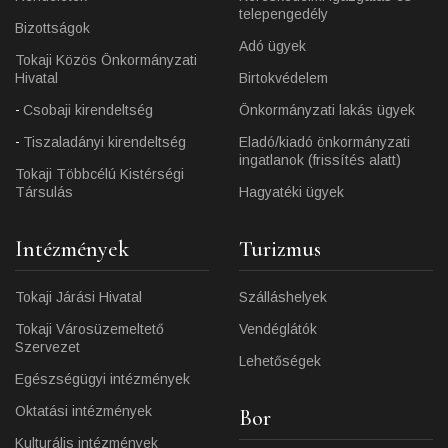
telepengedély
Bizottságok
Adó ügyek
Tokaji Közös Önkormányzati
Hivatal
Birtokvédelem
Csobaji kirendeltség
Önkormányzati lakás ügyek
Tiszaladányi kirendeltség
Eladó/kiadó önkormányzati
ingatlanok (frissítés alatt)
Tokaji Többcélú Kistérségi
Társulás
Hagyatéki ügyek
Intézmények
Turizmus
Tokaji Járási Hivatal
Szálláshelyek
Tokaji Városüzemeltető
Vendéglátók
Szervezet
Lehetőségek
Egészségügyi intézmények
Oktatási intézmények
Bor
Kulturális intézmények