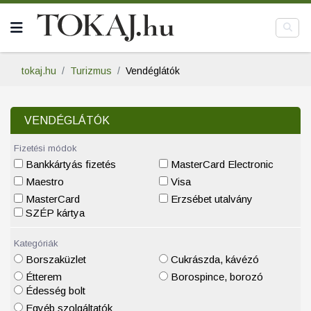
tokaj.hu
Turizmus
Vendéglátók
VENDÉGLÁTÓK
Fizetési módok
Bankkártyás fizetés
MasterCard Electronic
Maestro
Visa
MasterCard
Erzsébet utalvány
SZÉP kártya
Kategóriák
Borszaküzlet
Cukrászda, kávézó
Étterem
Borospince, borozó
Édesség bolt
Egyéb szolgáltatók