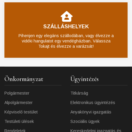
SZÁLLÁSHELYEK
Pihenjen egy elegáns szállodában, vagy élvezze a
vidéki hangulatot egy vendégházban. Válassza
Tokajt és élvezze a varázsát!
Önkormányzat
Ügyintézés
Polgármester
Titkárság
Alpolgármester
Elektronikus ügyintézés
Képviselő testület
Anyakönyvi igazgatás
Testületi ülések
Szociális ügyek
Rendeletek
Kereskedelmi igazgatás és