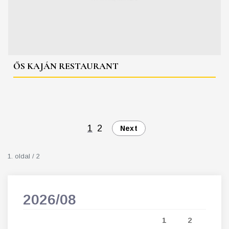
ŐS KAJÁN RESTAURANT
1
2
Next
1. oldal / 2
2026/08
202
5
1
2