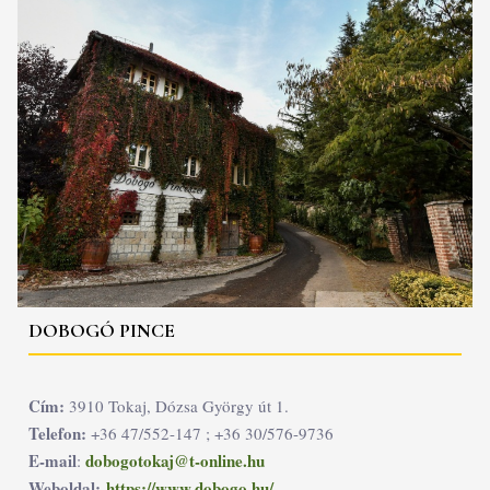
DOBOGÓ PINCE
Cím:
3910 Tokaj, Dózsa György út 1.
Telefon:
+36 47/552-147 ; +36 30/576-9736
E-mail
dobogotokaj@t-online.hu
:
Weboldal:
https://www.dobogo.hu/