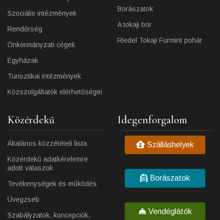
Borászatok
Szociális intézmények
A tokaji bor
Rendőrség
Riedel Tokaji Furmint pohár
Önkormányzati cégek
Egyházak
Turisztikai intézmények
Közszolgáltatók elérhetőségei
Közérdekű
Idegenforgalom
Általános közzétételi lista
Szálláshelyek
Közérdekű adatkérelemre
adott válaszok
Borászatok
Tevékenységek és működés
Üvegzseb
Vendéglátók
Szabályzatok, koncepciók,