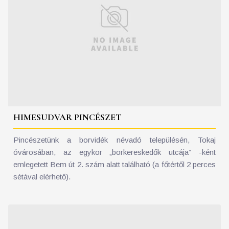
HIMESUDVAR PINCÉSZET
Pincészetünk a borvidék névadó településén, Tokaj
óvárosában, az egykor „borkereskedők utcája” -ként
emlegetett Bem út 2. szám alatt található (a főtértől 2 perces
sétával elérhető).