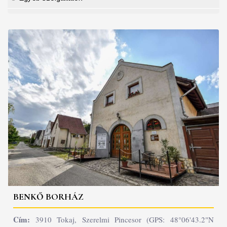
BENKŐ BORHÁZ
Cím:
3910 Tokaj, Szerelmi Pincesor (GPS: 48°06'43.2"N