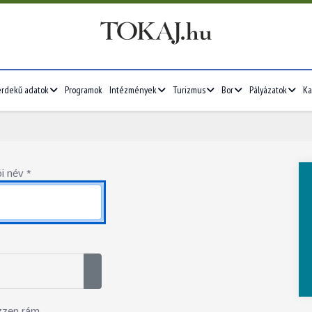
érdekű adatok
Programok
Intézmények
Turizmus
Bor
Pályázatok
Ka
i név
*
Jelszó megjelenítése
zzen rám