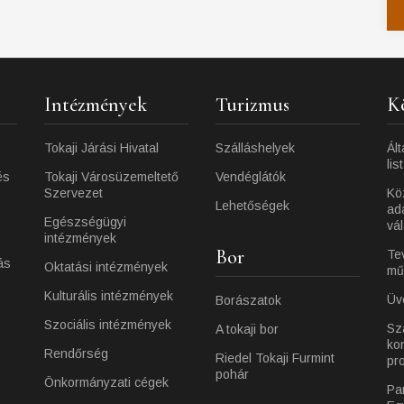
Intézmények
Turizmus
K
Tokaji Járási Hivatal
Szálláshelyek
Ált
lis
és
Tokaji Városüzemeltető
Vendéglátók
Szervezet
Kö
Lehetőségek
ad
Egészségügyi
vá
intézmények
Bor
Te
ás
Oktatási intézmények
mű
Kulturális intézmények
Üv
Borászatok
Szociális intézmények
Sz
A tokaji bor
ko
Rendőrség
Riedel Tokaji Furmint
pr
pohár
Önkormányzati cégek
Pa