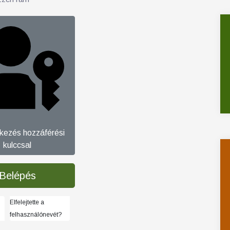
tkezés hozzáférési
kulccsal
Belépés
Elfelejtette a
felhasználónevét?