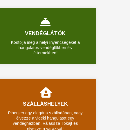
VENDÉGLÁTÓK
Kóstolja meg a helyi ínyencségeket a
hangulatos vendéglőkben és
éttermekben!
SZÁLLÁSHELYEK
Pihenjen egy elegáns szállodában, vagy
élvezze a vidéki hangulatot egy
vendégházban. Válassza Tokajt és
élvezze a varázsát!