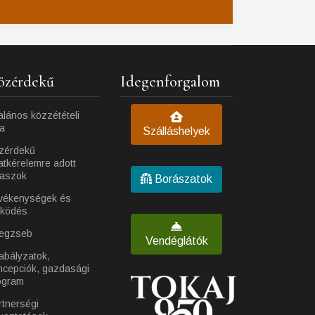
özérdekű
Idegenforgalom
alános közzétételi
ta
Szálláshelyek
zérdekű
atkérelemre adott
laszok
Borászatok
vékenységek és
ködés
egzseb
Vendéglátók
abályzatok,
ncepciók, gazdasági
ogram
rtnerségi