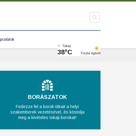
pcsolatok
Tokaj
38°C
Tiszta égbolt
BORÁSZATOK
Fedezze fel a borok titkait a helyi
szakemberek vezetésével, és kóstolja
meg a kivételes tokaji borokat!