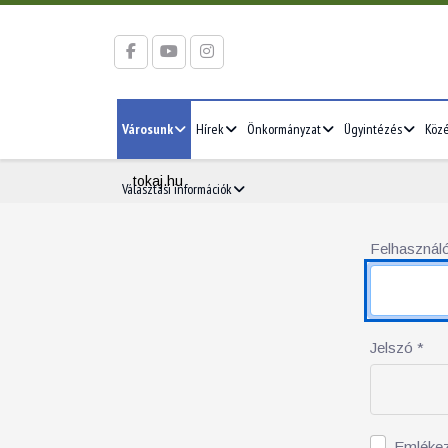
Városunk
Hírek
Önkormányzat
Ügyintézés
Köz
tokaj.hu
Választási információk
Felhasználó
Jelszó
*
Emléke