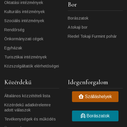
Oktatási intézmények
Bor
Kulturális intézmények
Borászatok
Szociális intézmények
A tokaji bor
Rendőrség
Riedel Tokaji Furmint pohár
Önkormányzati cégek
Egyházak
Turisztikai intézmények
Közszolgáltatók elérhetőségei
Közérdekű
Idegenforgalom
Általános közzétételi lista
Szálláshelyek
Közérdekű adatkérelemre
adott válaszok
Borászatok
Tevékenységek és működés