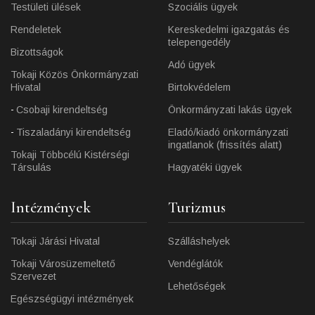
Testületi ülések
Szociális ügyek
Rendeletek
Kereskedelmi igazgatás és
telepengedély
Bizottságok
Adó ügyek
Tokaji Közös Önkormányzati
Hivatal
Birtokvédelem
Csobaji kirendeltség
Önkormányzati lakás ügyek
Tiszaladányi kirendeltség
Eladó/kiadó önkormányzati
ingatlanok (frissítés alatt)
Tokaji Többcélú Kistérségi
Társulás
Hagyatéki ügyek
Intézmények
Turizmus
Tokaji Járási Hivatal
Szálláshelyek
Tokaji Városüzemeltető
Vendéglátók
Szervezet
Lehetőségek
Egészségügyi intézmények