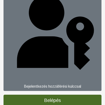
Bejelentkezés hozzáférési kulccsal
Belépés