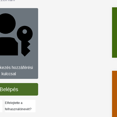
tkezés hozzáférési
kulccsal
Belépés
Elfelejtette a
felhasználónevét?