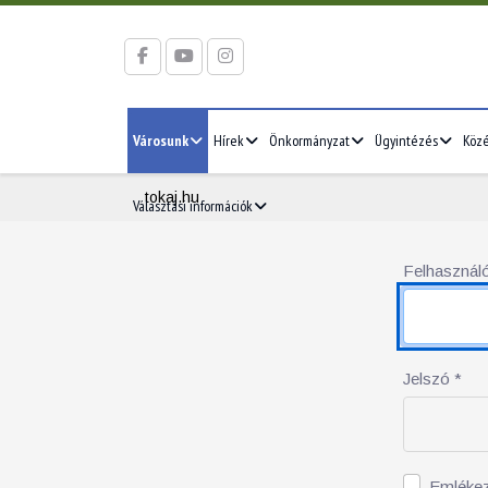
Városunk
Hírek
Önkormányzat
Ügyintézés
Köz
tokaj.hu
Választási információk
Felhasználó
Jelszó
*
Emléke