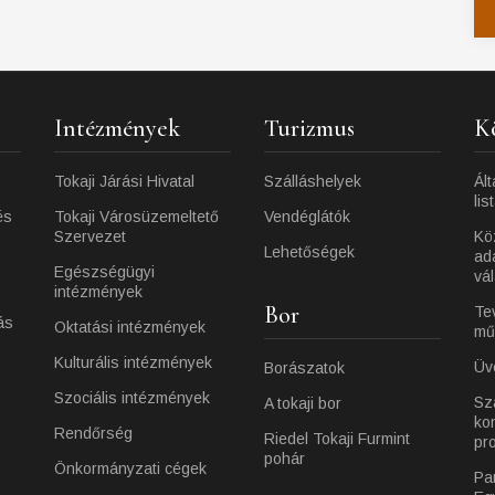
Intézmények
Turizmus
K
Tokaji Járási Hivatal
Szálláshelyek
Ált
lis
és
Tokaji Városüzemeltető
Vendéglátók
Szervezet
Kö
Lehetőségek
ad
Egészségügyi
vá
intézmények
Bor
Te
ás
Oktatási intézmények
mű
Kulturális intézmények
Üv
Borászatok
Szociális intézmények
Sz
A tokaji bor
ko
Rendőrség
Riedel Tokaji Furmint
pr
pohár
Önkormányzati cégek
Pa