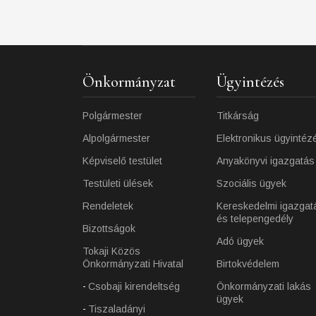
Önkormányzat
Ügyintézés
Polgármester
Titkárság
Alpolgármester
Elektronikus ügyintéz
Képviselő testület
Anyakönyvi igazgatás
Testületi ülések
Szociális ügyek
Rendeletek
Kereskedelmi igazgat
és telepengedély
Bizottságok
Adó ügyek
Tokaji Közös
Önkormányzati Hivatal
Birtokvédelem
Csobaji kirendeltség
Önkormányzati lakás
ügyek
Tiszaladányi