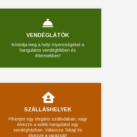
VENDÉGLÁTÓK
Kóstolja meg a helyi ínyencségeket a
hangulatos vendéglőkben és
éttermekben!
SZÁLLÁSHELYEK
Pihenjen egy elegáns szállodában, vagy
élvezze a vidéki hangulatot egy
vendégházban. Válassza Tokajt és
élvezze a varázsát!