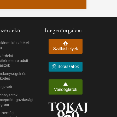
özérdekű
Idegenforgalom
alános közzétételi
ta
Szálláshelyek
zérdekű
atkérelemre adott
laszok
Borászatok
vékenységek és
ködés
egzseb
Vendéglátók
abályzatok,
ncepciók, gazdasági
ogram
rtnerségi