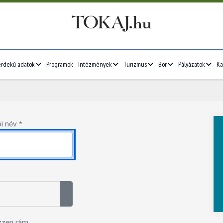
érdekű adatok
Programok
Intézmények
Turizmus
Bor
Pályázatok
Ka
i név
*
Jelszó megjelenítése
zzen rám