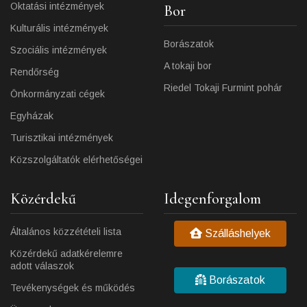
Oktatási intézmények
Bor
Kulturális intézmények
Borászatok
Szociális intézmények
A tokaji bor
Rendőrség
Riedel Tokaji Furmint pohár
Önkormányzati cégek
Egyházak
Turisztikai intézmények
Közszolgáltatók elérhetőségei
Közérdekű
Idegenforgalom
Általános közzétételi lista
Szálláshelyek
Közérdekű adatkérelemre
adott válaszok
Borászatok
Tevékenységek és működés