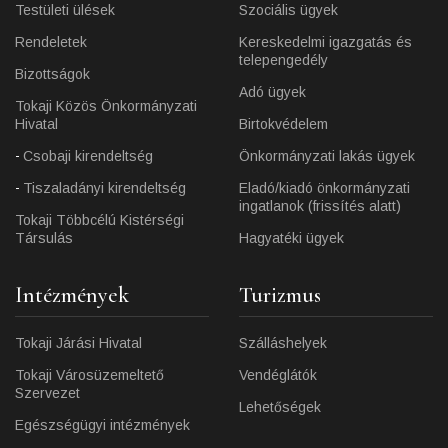
Testületi ülések
Szociális ügyek
Rendeletek
Kereskedelmi igazgatás és
telepengedély
Bizottságok
Adó ügyek
Tokaji Közös Önkormányzati
Hivatal
Birtokvédelem
Csobaji kirendeltség
Önkormányzati lakás ügyek
Tiszaladányi kirendeltség
Eladó/kiadó önkormányzati
ingatlanok (frissítés alatt)
Tokaji Többcélú Kistérségi
Társulás
Hagyatéki ügyek
Intézmények
Turizmus
Tokaji Járási Hivatal
Szálláshelyek
Tokaji Városüzemeltető
Vendéglátók
Szervezet
Lehetőségek
Egészségügyi intézmények