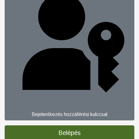
Bejelentkezés hozzáférési kulccsal
Belépés