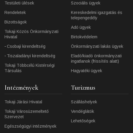
Testületi ülések
Szociális ügyek
Rendeletek
Kereskedelmi igazgatás és
telepengedély
Bizottságok
Adó ügyek
Tokaji Közös Önkormányzati
Hivatal
Birtokvédelem
Csobaji kirendeltség
Önkormányzati lakás ügyek
Tiszaladányi kirendeltség
Eladó/kiadó önkormányzati
ingatlanok (frissítés alatt)
Tokaji Többcélú Kistérségi
Társulás
Hagyatéki ügyek
Intézmények
Turizmus
Tokaji Járási Hivatal
Szálláshelyek
Tokaji Városüzemeltető
Vendéglátók
Szervezet
Lehetőségek
Egészségügyi intézmények