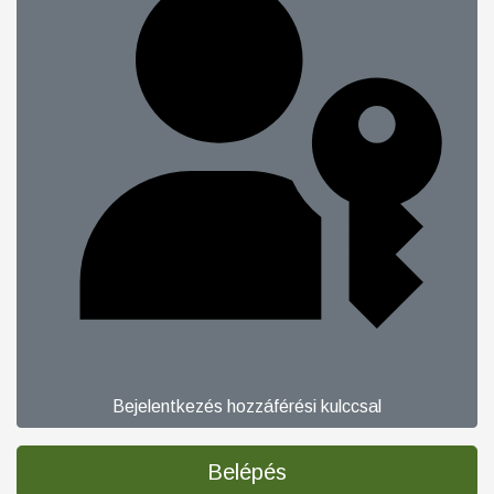
Bejelentkezés hozzáférési kulccsal
Belépés