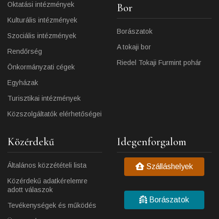
Oktatási intézmények
Bor
Kulturális intézmények
Borászatok
Szociális intézmények
A tokaji bor
Rendőrség
Riedel Tokaji Furmint pohár
Önkormányzati cégek
Egyházak
Turisztikai intézmények
Közszolgáltatók elérhetőségei
Közérdekű
Idegenforgalom
Általános közzétételi lista
Szálláshelyek
Közérdekű adatkérelemre
adott válaszok
Borászatok
Tevékenységek és működés