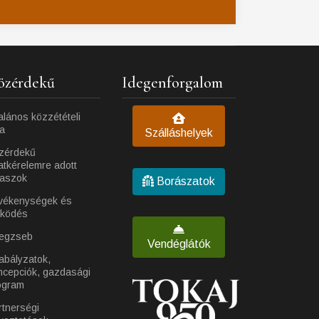
özérdekű
Idegenforgalom
alános közzétételi
ta
Szálláshelyek
zérdekű
atkérelemre adott
laszok
Borászatok
vékenységek és
ködés
egzseb
Vendéglátók
abályzatok,
ncepciók, gazdasági
ogram
rtnerségi