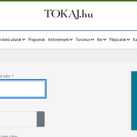
érdekű adatok
Programok
Intézmények
Turizmus
Bor
Pályázatok
Ka
i név
*
Jelszó megjelenítése
zzen rám