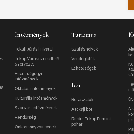
Intézmények
Turizmus
K
Tokaji Járási Hivatal
Szálláshelyek
Ált
lis
és
Tokaji Városüzemeltető
Vendéglátók
Szervezet
Kö
Lehetőségek
ad
Egészségügyi
vá
intézmények
Bor
Te
ás
Oktatási intézmények
mű
Kulturális intézmények
Üv
Borászatok
Szociális intézmények
Sz
A tokaji bor
ko
Rendőrség
Riedel Tokaji Furmint
pr
pohár
Önkormányzati cégek
Pa