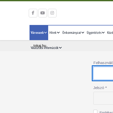
Városunk
Hírek
Önkormányzat
Ügyintézés
Köz
tokaj.hu
Választási információk
Felhasználó
Jelszó
*
Emléke