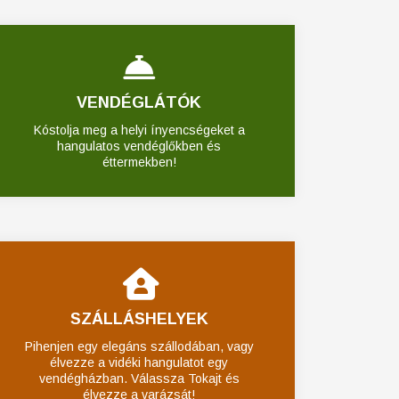
VENDÉGLÁTÓK
Kóstolja meg a helyi ínyencségeket a
hangulatos vendéglőkben és
éttermekben!
SZÁLLÁSHELYEK
Pihenjen egy elegáns szállodában, vagy
élvezze a vidéki hangulatot egy
vendégházban. Válassza Tokajt és
élvezze a varázsát!