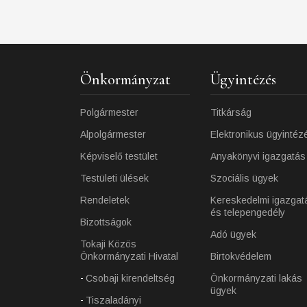
Önkormányzat
Ügyintézés
Polgármester
Titkárság
Alpolgármester
Elektronikus ügyintéz
Képviselő testület
Anyakönyvi igazgatás
Testületi ülések
Szociális ügyek
Rendeletek
Kereskedelmi igazgat
és telepengedély
Bizottságok
Adó ügyek
Tokaji Közös
Önkormányzati Hivatal
Birtokvédelem
Csobaji kirendeltség
Önkormányzati lakás
ügyek
Tiszaladányi