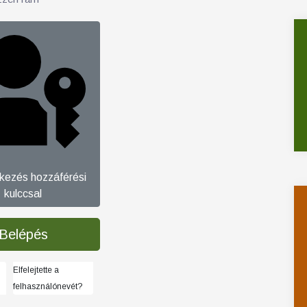
tkezés hozzáférési
kulccsal
Belépés
Elfelejtette a
felhasználónevét?