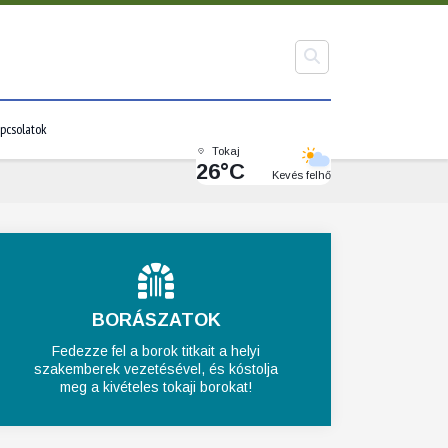
pcsolatok
Tokaj
26°C
Kevés felhő
BORÁSZATOK
Fedezze fel a borok titkait a helyi
szakemberek vezetésével, és kóstolja
meg a kivételes tokaji borokat!